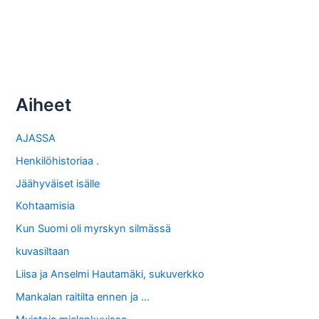
Aiheet
AJASSA
Henkilöhistoriaa .
Jäähyväiset isälle
Kohtaamisia
Kun Suomi oli myrskyn silmässä
kuvasiltaan
Liisa ja Anselmi Hautamäki, sukuverkko
Mankalan raitilta ennen ja …