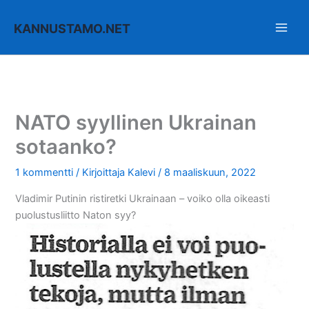
Siirry
sisältöön
KANNUSTAMO.NET
NATO syyllinen Ukrainan
sotaanko?
1 kommentti
/ Kirjoittaja
Kalevi
/
8 maaliskuun, 2022
Vladimir Putinin ristiretki Ukrainaan – voiko olla oikeasti
puolustusliitto Naton syy?