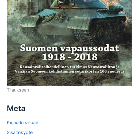
Tilaukseen
Meta
Kirjaudu sisään
Sisältösyöte