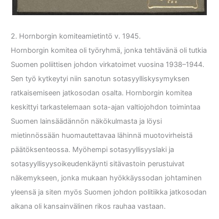
2. Hornborgin komiteamietintö v. 1945.
Hornborgin komitea oli työryhmä, jonka tehtävänä oli tutkia
Suomen poliittisen johdon virkatoimet vuosina 1938–1944.
Sen työ kytkeytyi niin sanotun sotasyylliskysymyksen
ratkaisemiseen jatkosodan osalta. Hornborgin komitea
keskittyi tarkastelemaan sota-ajan valtiojohdon toimintaa
Suomen lainsäädännön näkökulmasta ja löysi
mietinnössään huomautettavaa lähinnä muotovirheistä
päätöksenteossa. Myöhempi sotasyyllisyyslaki ja
sotasyyllisyysoikeudenkäynti sitävastoin perustuivat
näkemykseen, jonka mukaan hyökkäyssodan johtaminen
yleensä ja siten myös Suomen johdon politiikka jatkosodan
aikana oli kansainvälinen rikos rauhaa vastaan.