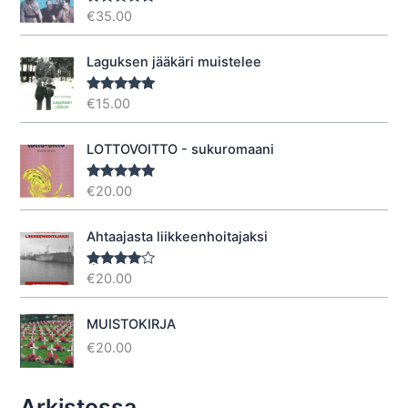
€
35.00
Arvostelu
tuotteesta:
5.00
/ 5
Laguksen jääkäri muistelee
€
15.00
Arvostelu
tuotteesta:
5.00
/ 5
LOTTOVOITTO - sukuromaani
€
20.00
Arvostelu
tuotteesta:
5.00
/ 5
Ahtaajasta liikkeenhoitajaksi
€
20.00
Arvostel
u
tuotteesta
:
4.40
/ 5
MUISTOKIRJA
€
20.00
Arkistossa