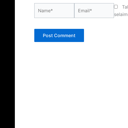
Name*
Email*
Ta
selaim