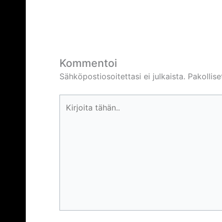
Kommentoi
Sähköpostiosoitettasi ei julkaista.
Pakollis
Kirjoita
tähän..