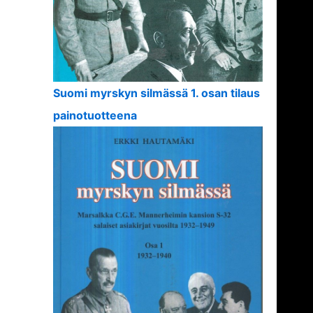
Suomi myrskyn silmässä 1. osan tilaus
painotuotteena