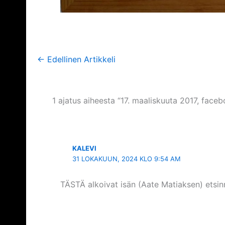
←
Edellinen Artikkeli
1 ajatus aiheesta “17. maaliskuuta 2017, faceb
KALEVI
31 LOKAKUUN, 2024 KLO 9:54 AM
TÄSTÄ alkoivat isän (Aate Matiaksen) etsi