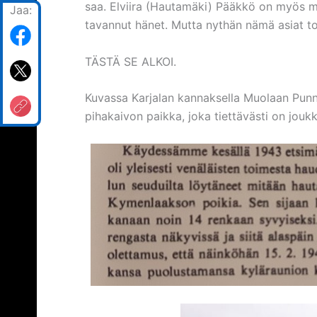
saa. Elviira (Hautamäki) Pääkkö on myös mi
Jaa:
tavannut hänet. Mutta nythän nämä asiat toi
TÄSTÄ SE ALKOI.
Kuvassa Karjalan kannaksella Muolaan Punnu
pihakaivon paikka, joka tiettävästi on jou