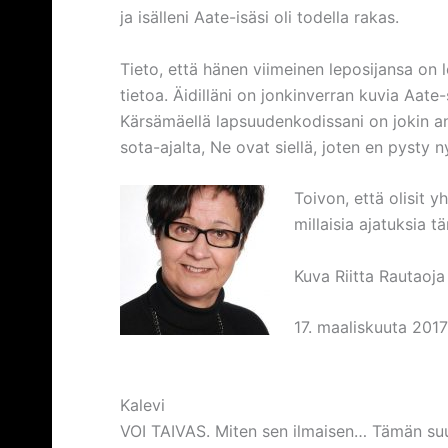
ja isälleni Aate-isäsi oli todella rakas.
Tieto, että hänen viimeinen leposijansa on 
tietoa. Äidilläni on jonkinverran kuvia Aat
Kärsämäellä lapsuudenkodissani on jokin an
sota-ajalta, Ne ovat siellä, joten en pysty n
Toivon, että olisit 
millaisia ajatuksia t
Kuva Riitta Rautaoja
17. maaliskuuta 201
Kalevi
VOI TAIVAS. Miten sen ilmaisen… Tämän suu