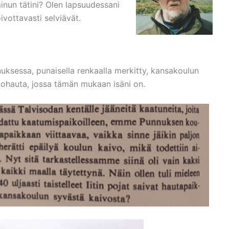
nun tätini? Olen lapsuudessani
vottavasti selviävät.
ksessa, punaisella renkaalla merkitty, kansakoulun
kkohauta, jossa tämän mukaan isäni on.