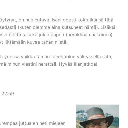
löytynyt, on huojentava. Isäni odotti koko ikänsä tätä
e-sedästä (kuten olemme aina kutsuneet häntä). Lisäksi
sioristi tms. sekä jokin paperi (arvokkaan näköinen)
yt liittämään kuvaa tähän niistä.
yhteydessä vaikka tämän facebookin välityksellä siitä,
ämä minun viestini herättää. Hyvää illanjatkoa!
7 22:59
rempaa juttua en heti mieleeni