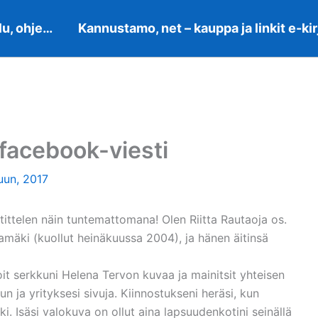
lu, ohje…
Kannustamo, net – kauppa ja linkit e-kir
 facebook-viesti
uun, 2017
stittelen näin tuntemattomana! Olen Riitta Rautaoja os.
mäki (kuollut heinäkuussa 2004), ja hänen äitinsä
it serkkuni Helena Tervon kuvaa ja mainitsit yhteisen
n ja yrityksesi sivuja. Kiinnostukseni heräsi, kun
. Isäsi valokuva on ollut aina lapsuudenkotini seinällä