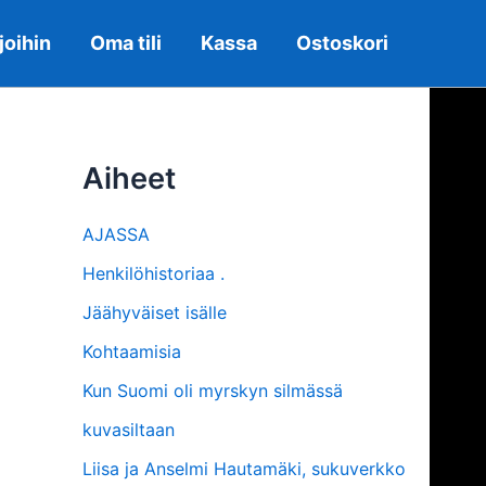
joihin
Oma tili
Kassa
Ostoskori
Aiheet
AJASSA
Henkilöhistoriaa .
Jäähyväiset isälle
Kohtaamisia
Kun Suomi oli myrskyn silmässä
kuvasiltaan
Liisa ja Anselmi Hautamäki, sukuverkko