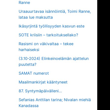
Ranne
Uraauurtavaa isännöintiä, Toimi Ranne,
lataa lue maksutta
Ikäsyrjintä työllisyyden kasvun este
SOTE kriisiin – tarkoituksellako?
Rasismi on väkivaltaa – tekee
harhaiseksi
(3.10-2024) Elinkeinoelämän ajattelun
puutetta?
SAMAT numerot
Maailmankirjat kääntyneet
87. Syntymäpäivälleni…
Sefanias Anttilan tarina; Nivalan miehiä
Kanadassa