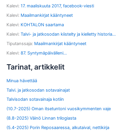
Kalevi
:
17. maaliskuuta 2017, facebook-viesti
Kalevi
:
Maailmankirjat kääntyneet
Kalevi
:
KOHTALON saartama
Kalevi
:
Talvi- ja jatkosodan kiistelty ja kielletty historia…
Tiputanssaja
:
Maailmankirjat kääntyneet
Kalevi
:
87. Syntymäpäivälleni…
Tarinat, artikkelit
Minua hävettää
Talvi. ja jatkosodan sotavainajat
Talvisodan sotavainaja kotiin
(10.7-2025) Oman itsetuntoni vuosikymmenten vaje
(8.8-2025) Väinö Linnan trilogiasta
(5.4-2025) Porin Reposaaressa, alkutaival, nettikirja