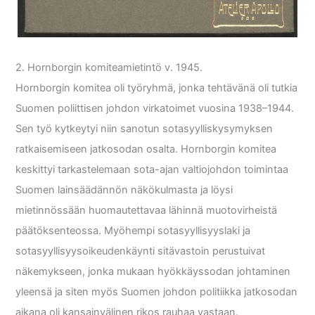
2. Hornborgin komiteamietintö v. 1945.
Hornborgin komitea oli työryhmä, jonka tehtävänä oli tutkia
Suomen poliittisen johdon virkatoimet vuosina 1938–1944.
Sen työ kytkeytyi niin sanotun sotasyylliskysymyksen
ratkaisemiseen jatkosodan osalta. Hornborgin komitea
keskittyi tarkastelemaan sota-ajan valtiojohdon toimintaa
Suomen lainsäädännön näkökulmasta ja löysi
mietinnössään huomautettavaa lähinnä muotovirheistä
päätöksenteossa. Myöhempi sotasyyllisyyslaki ja
sotasyyllisyysoikeudenkäynti sitävastoin perustuivat
näkemykseen, jonka mukaan hyökkäyssodan johtaminen
yleensä ja siten myös Suomen johdon politiikka jatkosodan
aikana oli kansainvälinen rikos rauhaa vastaan.