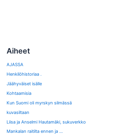
Aiheet
AJASSA
Henkilöhistoriaa .
Jäähyväiset isälle
Kohtaamisia
Kun Suomi oli myrskyn silmässä
kuvasiltaan
Liisa ja Anselmi Hautamäki, sukuverkko
Mankalan raitilta ennen ja …