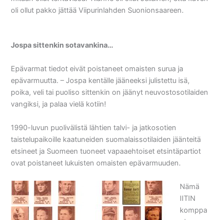
oli ollut pakko jättää Viipurinlahden Suonionsaareen.
Jospa sittenkin sotavankina…
Epävarmat tiedot eivät poistaneet omaisten surua ja
epävarmuutta. – Jospa kentälle jääneeksi julistettu isä,
poika, veli tai puoliso sittenkin on jäänyt neuvostosotilaiden
vangiksi, ja palaa vielä kotiin!
1990-luvun puolivälistä lähtien talvi- ja jatkosotien
taistelupaikoille kaatuneiden suomalaissotilaiden jäänteitä
etsineet ja Suomeen tuoneet vapaaehtoiset etsintäpartiot
ovat poistaneet lukuisten omaisten epävarmuuden.
Nämä
IITIN
komppa