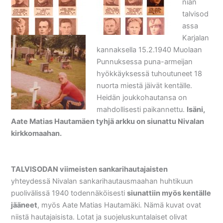
nian
talvisod
assa
Karjalan
kannaksella 15.2.1940 Muolaan
Punnuksessa puna-armeijan
hyökkäyksessä tuhoutuneet 18
nuorta miestä jäivät kentälle.
Heidän joukkohautansa on
mahdollisesti paikannettu.
Isäni,
Aate Matias Hautamäen tyhjä arkku on siunattu Nivalan
kirkkomaahan.
TALVISODAN viimeisten sankarihautajaisten
yhteydessä Nivalan sankarihautausmaahan huhtikuun
puolivälissä 1940 todennäköisesti
siunattiin myös kentälle
jääneet
, myös Aate Matias Hautamäki. Nämä kuvat ovat
niistä hautajaisista. Lotat ja suojeluskuntalaiset olivat