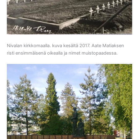
Nivalan kirkkomaalla. kuva kesältä 2017. Aate Matiaksen
risti ensimmäisenä oikealla ja nimet muistopaadessa.