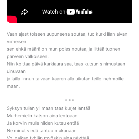
Vaan ajast toiseen uupuneena soutaa, tuo kurki illan aivan
viimeisen,
sen ehkä määrä on mun poies noutaa, ja liittää tuonen
parveen valkoiseen.
Niin koittaa päivä kurkiaura saa, taas kutsun sinimustaan
uinuvaan
ja lailla linnun taivaan kaaren alla uikutan teille inehmoille
maan.
* * *
Syksyn tullen yli maan taas kurjet lentää
Murhemielin katson aina lentoaan
Ja korviin mulle niiden kutsu entää
Ne minut viedä tahtoo mukanaan
Voi paikan tyhjän myöskin aina näyttää