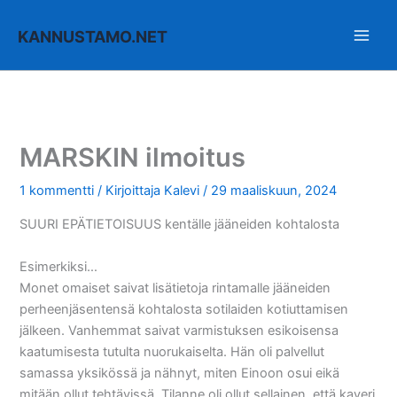
Siirry
sisältöön
KANNUSTAMO.NET
MARSKIN ilmoitus
1 kommentti
/ Kirjoittaja
Kalevi
/
29 maaliskuun, 2024
SUURI EPÄTIETOISUUS kentälle jääneiden kohtalosta
Esimerkiksi…
Monet omaiset saivat lisätietoja rintamalle jääneiden
perheenjäsentensä kohtalosta sotilaiden kotiuttamisen
jälkeen. Vanhemmat saivat varmistuksen esikoisensa
kaatumisesta tutulta nuorukaiselta. Hän oli palvellut
samassa yksikössä ja nähnyt, miten Einoon osui eikä
mitään ollut tehtävissä. Tilanne oli ollut sellainen, että kaveri