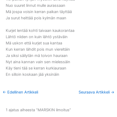
Nuo suuret linnut mulle aurassaan
Mä jospa voisin kerran paikan täyttää
Ja surut heittää pois kylmän maan
Kurjet lentää kohti taivaan kaukorantaa
Lähtö niiden on kuin lähtö ystäväin
Mä uskon että kurjet sua kantaa
Kun kerran lähdit pois mun viereltäin
Ja siksi säilytän mä toivon hauraan
Nyt aina kannan vain sen mielessäin
Käy tieni tää se kerran kurkiauraan
En silloin koskaan jää yksinäin
←
Edellinen Artikkeli
Seuraava Artikkeli
→
1 ajatus aiheesta “MARSKIN ilmoitus”