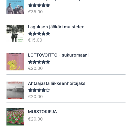
€
35.00
Arvostelu
tuotteesta:
5.00
/ 5
Laguksen jääkäri muistelee
€
15.00
Arvostelu
tuotteesta:
5.00
/ 5
LOTTOVOITTO - sukuromaani
€
20.00
Arvostelu
tuotteesta:
5.00
/ 5
Ahtaajasta liikkeenhoitajaksi
€
20.00
Arvostel
u
tuotteesta
:
4.40
/ 5
MUISTOKIRJA
€
20.00