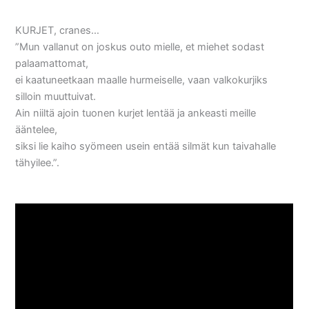
KURJET, cranes…
”Mun vallanut on joskus outo mielle, et miehet sodast
palaamattomat,
ei kaatuneetkaan maalle hurmeiselle, vaan valkokurjiks
silloin muuttuivat.
Ain niiltä ajoin tuonen kurjet lentää ja ankeasti meille
ääntelee,
siksi lie kaiho syömeen usein entää silmät kun taivahalle
tähyilee.”.