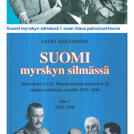
Suomi myrskyn silmässä 1. osan tilaus painotuotteena