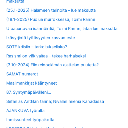
maksutta
(25.1-2025) Halameen tarinoita – lue maksutta
(18.1-2025) Puolue murroksessa, Toimi Ranne
Uraauurtavaa isännöintiä, Toimi Ranne, lataa lue maksutta
Ikäsyrjintä työllisyyden kasvun este
SOTE kriisiin – tarkoituksellako?
Rasismi on väkivaltaa – tekee harhaiseksi
(3.10-2024) Elinkeinoelämän ajattelun puutetta?
SAMAT numerot
Maailmankirjat kääntyneet
87. Syntymäpäivälleni…
Sefanias Anttilan tarina; Nivalan miehiä Kanadassa
AJANKUVA työralta
Ihmissuhteet työpaikoilla