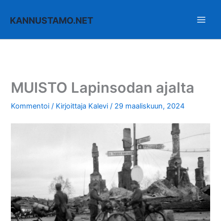
Siirry
sisältöön
KANNUSTAMO.NET
MUISTO Lapinsodan ajalta
Kommentoi
/ Kirjoittaja
Kalevi
/
29 maaliskuun, 2024