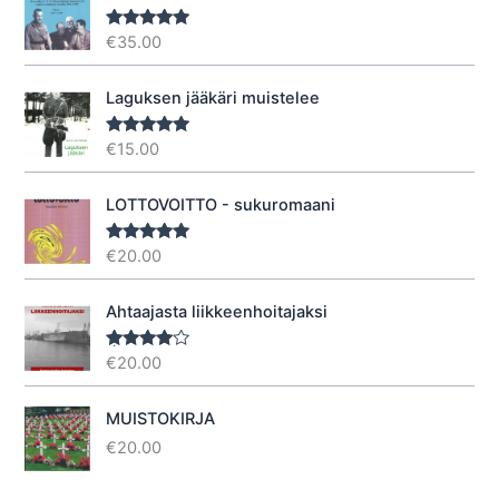
€
35.00
Arvostelu
tuotteesta:
5.00
/ 5
Laguksen jääkäri muistelee
€
15.00
Arvostelu
tuotteesta:
5.00
/ 5
LOTTOVOITTO - sukuromaani
€
20.00
Arvostelu
tuotteesta:
5.00
/ 5
Ahtaajasta liikkeenhoitajaksi
€
20.00
Arvostel
u
tuotteesta
:
4.40
/ 5
MUISTOKIRJA
€
20.00