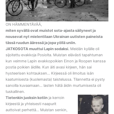
ON HÄMMENTÄVÄÄ,
miten syvällä ovat muistot sota-ajasta säilyneet ja
nousevat nyt mielentilaan Ukrainan uutisten paineista
tässä ruudun ääressä ja jopa yöllä uniin.
JATKOSOTA muuttui Lapin sodaksi.
Meidän kylälle oli
sijoitettu evakkoja Posiolta. Muistan elävästi tapahtuman
kun veimme Lapin evakkopoikien Einon ja Roopen kanssa
postia poikien äidille. Kun äiti avasi kirjeen, hän sai
hysteerisen kohtauksen… Kirjeessä oli ilmoitus isän
kaatumisesta (kuolemasta) taistelussa. Tilannetta ei pysty
sanoilla kuvaamaan… lasten hätä äidin murtumisesta oli
tuskallinen.
Tietenkin juoksin kotiin
ja kerroin
kirjeestä ja yhteisesti naapurit
auttoivat perhettä… Muistan senkin,