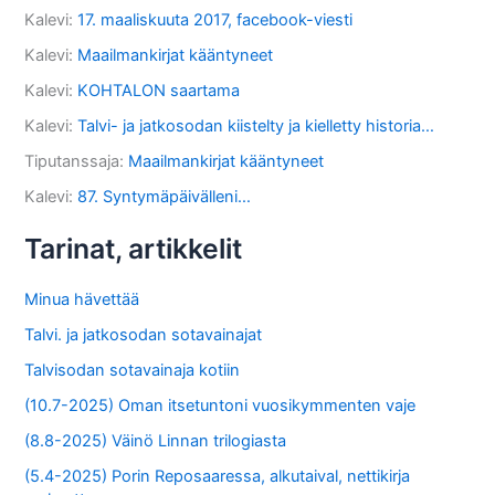
Kalevi
:
17. maaliskuuta 2017, facebook-viesti
Kalevi
:
Maailmankirjat kääntyneet
Kalevi
:
KOHTALON saartama
Kalevi
:
Talvi- ja jatkosodan kiistelty ja kielletty historia…
Tiputanssaja
:
Maailmankirjat kääntyneet
Kalevi
:
87. Syntymäpäivälleni…
Tarinat, artikkelit
Minua hävettää
Talvi. ja jatkosodan sotavainajat
Talvisodan sotavainaja kotiin
(10.7-2025) Oman itsetuntoni vuosikymmenten vaje
(8.8-2025) Väinö Linnan trilogiasta
(5.4-2025) Porin Reposaaressa, alkutaival, nettikirja