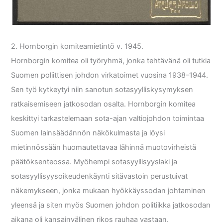
2. Hornborgin komiteamietintö v. 1945.
Hornborgin komitea oli työryhmä, jonka tehtävänä oli tutkia
Suomen poliittisen johdon virkatoimet vuosina 1938–1944.
Sen työ kytkeytyi niin sanotun sotasyylliskysymyksen
ratkaisemiseen jatkosodan osalta. Hornborgin komitea
keskittyi tarkastelemaan sota-ajan valtiojohdon toimintaa
Suomen lainsäädännön näkökulmasta ja löysi
mietinnössään huomautettavaa lähinnä muotovirheistä
päätöksenteossa. Myöhempi sotasyyllisyyslaki ja
sotasyyllisyysoikeudenkäynti sitävastoin perustuivat
näkemykseen, jonka mukaan hyökkäyssodan johtaminen
yleensä ja siten myös Suomen johdon politiikka jatkosodan
aikana oli kansainvälinen rikos rauhaa vastaan.