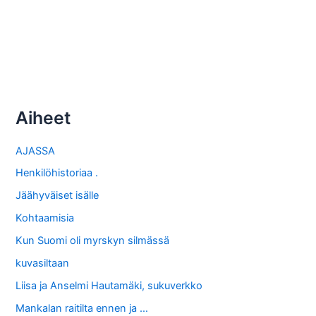
Aiheet
AJASSA
Henkilöhistoriaa .
Jäähyväiset isälle
Kohtaamisia
Kun Suomi oli myrskyn silmässä
kuvasiltaan
Liisa ja Anselmi Hautamäki, sukuverkko
Mankalan raitilta ennen ja …