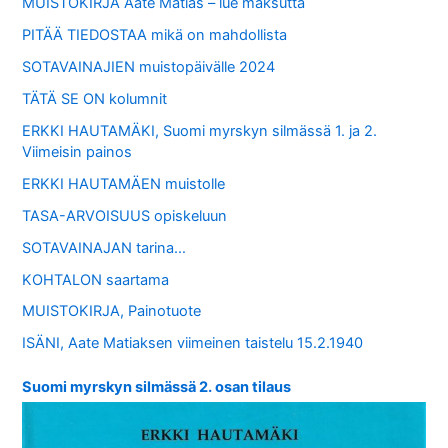
MUISTOKIRJA Aate Matias – lue maksutta
PITÄÄ TIEDOSTAA mikä on mahdollista
SOTAVAINAJIEN muistopäivälle 2024
TÄTÄ SE ON kolumnit
ERKKI HAUTAMÄKI, Suomi myrskyn silmässä 1. ja 2.
Viimeisin painos
ERKKI HAUTAMÄEN muistolle
TASA-ARVOISUUS opiskeluun
SOTAVAINAJAN tarina…
KOHTALON saartama
MUISTOKIRJA, Painotuote
ISÄNI, Aate Matiaksen viimeinen taistelu 15.2.1940
Suomi myrskyn silmässä 2. osan tilaus