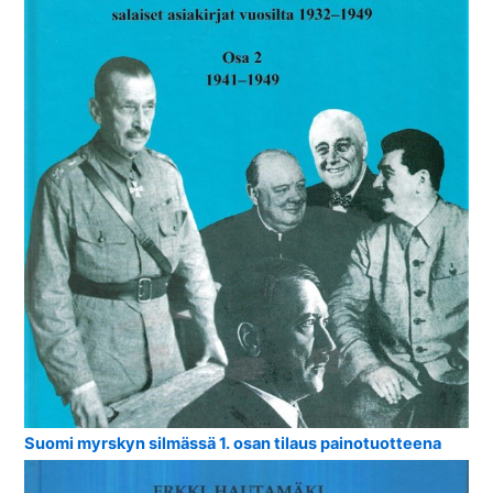
Suomi myrskyn silmässä 1. osan tilaus painotuotteena