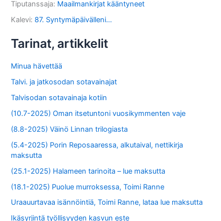
Tiputanssaja
:
Maailmankirjat kääntyneet
Kalevi
:
87. Syntymäpäivälleni…
Tarinat, artikkelit
Minua hävettää
Talvi. ja jatkosodan sotavainajat
Talvisodan sotavainaja kotiin
(10.7-2025) Oman itsetuntoni vuosikymmenten vaje
(8.8-2025) Väinö Linnan trilogiasta
(5.4-2025) Porin Reposaaressa, alkutaival, nettikirja
maksutta
(25.1-2025) Halameen tarinoita – lue maksutta
(18.1-2025) Puolue murroksessa, Toimi Ranne
Uraauurtavaa isännöintiä, Toimi Ranne, lataa lue maksutta
Ikäsyrjintä työllisyyden kasvun este