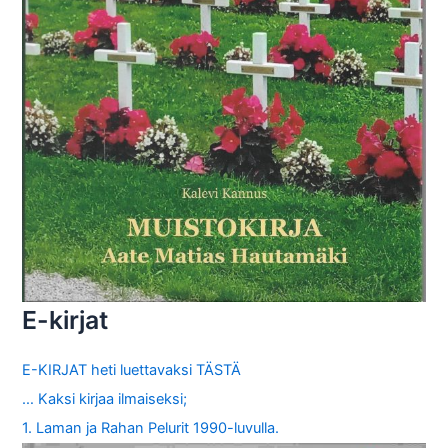
E-kirjat
E-KIRJAT heti luettavaksi TÄSTÄ
… Kaksi kirjaa ilmaiseksi;
1. Laman ja Rahan Pelurit 1990-luvulla.