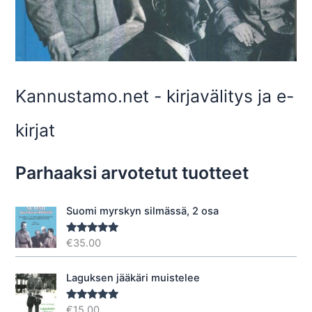
Kannustamo.net - kirjavälitys ja e-
kirjat
Parhaaksi arvotetut tuotteet
Suomi myrskyn silmässä, 2 osa
€
35.00
Arvostelu
tuotteesta:
5.00
/ 5
Laguksen jääkäri muistelee
€
15.00
Arvostelu