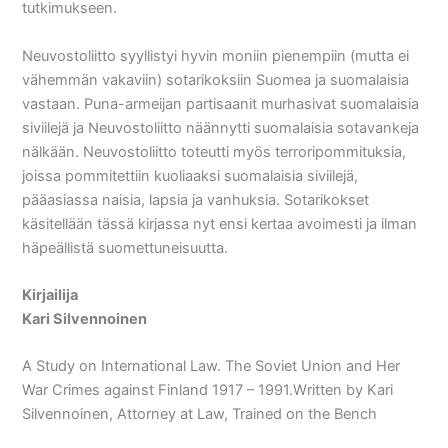
tutkimukseen.
Neuvostoliitto syyllistyi hyvin moniin pienempiin (mutta ei
vähemmän vakaviin) sotarikoksiin Suomea ja suomalaisia
vastaan. Puna-armeijan partisaanit murhasivat suomalaisia
siviilejä ja Neuvostoliitto näännytti suomalaisia sotavankeja
nälkään. Neuvostoliitto toteutti myös terroripommituksia,
joissa pommitettiin kuoliaaksi suomalaisia siviilejä,
pääasiassa naisia, lapsia ja vanhuksia. Sotarikokset
käsitellään tässä kirjassa nyt ensi kertaa avoimesti ja ilman
häpeällistä suomettuneisuutta.
Kirjailija
Kari Silvennoinen
A Study on International Law. The Soviet Union and Her
War Crimes against Finland 1917 – 1991.Written by Kari
Silvennoinen, Attorney at Law, Trained on the Bench