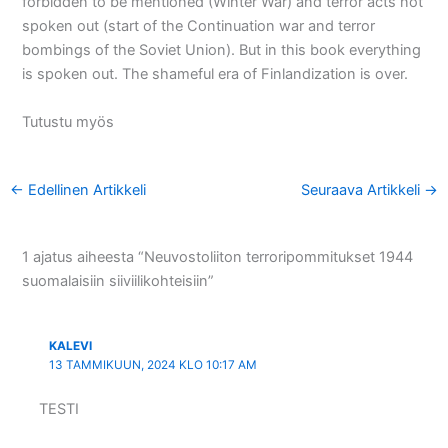
forbidden to be mentioned (Winter War) and terror acts not
spoken out (start of the Continuation war and terror
bombings of the Soviet Union). But in this book everything
is spoken out. The shameful era of Finlandization is over.
Tutustu myös
←
Edellinen Artikkeli
Seuraava Artikkeli
→
1 ajatus aiheesta “Neuvostoliiton terroripommitukset 1944
suomalaisiin siiviilikohteisiin”
KALEVI
13 TAMMIKUUN, 2024 KLO 10:17 AM
TESTI