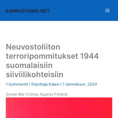
Siirry
sisältöön
KANNUSTAMO.NET
Neuvostoliiton
terroripommitukset 1944
suomalaisiin
siiviilikohteisiin
1 kommentti
/ Kirjoittaja
Kalevi
/
1 tammikuun, 2024
Soviet War Crimes Against Finland