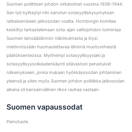
Suomen poliittisen johdon virkatoimet vuosina 1938–1944.
Sen työ kytkeytyi niin sanotun sotasyylliskysymyksen
ratkaisemiseen jatkosodan osalta. Hornborgin komitea
keskittyi tarkastelemaan sota-ajan valtiojohdon toimintaa
Suomen lainsäädännön näkökulmasta ja löysi
mietinnössään huomautettavaa lähinnä muotovirheistä
päätöksenteossa. Myöhempi sotasyyllisyyslaki ja
sotasyyllisyysoikeudenkäynti sitävastoin perustuivat
näkemykseen, jonka mukaan hyökkäyssodan johtaminen
yleensä ja siten myös Suomen johdon politiikka jatkosodan
aikana oli kansainvälinen rikos rauhaa vastaan.
Suomen vapaussodat
Painotuote