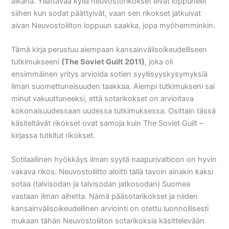
aikana. Yllättävää kyllä neuvostorikokset eivät loppuneet
siihen kun sodat päättyivät, vaan sen rikokset jatkuivat
aivan Neuvostoliiton loppuun saakka, jopa myöhemminkin.
Tämä kirja perustuu aiempaan kansainvälisoikeudelliseen
tutkimukseeni
(The Soviet Guilt 2011)
, joka oli
ensimmäinen yritys arvioida sotien syyllisyyskysymyksiä
ilman suomettuneisuuden taakkaa. Aiempi tutkimukseni sai
minut vakuuttuneeksi, että sotarikokset on arvioitava
kokonaisuudessaan uudessa tutkimuksessa. Osittain tässä
käsiteltävät rikokset ovat samoja kuin The Soviet Guilt –
kirjassa tutkitut rikokset.
Sotilaallinen hyökkäys ilman syytä naapurivaltioon on hyvin
vakava rikos. Neuvostoliitto aloitti tällä tavoin ainakin kaksi
sotaa (talvisodan ja talvisodan jatkosodan) Suomea
vastaan ilman aihetta. Nämä pääsotarikokset ja niiden
kansainvälisoikeudellinen arviointi on otettu luonnollisesti
mukaan tähän Neuvostoliiton sotarikoksia käsittelevään