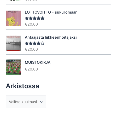
tuotteesta:
5.00
/ 5
LOTTOVOITTO - sukuromaani
€
20.00
Arvostelu
tuotteesta:
5.00
/ 5
Ahtaajasta liikkeenhoitajaksi
€
20.00
Arvostel
u
tuotteesta
:
4.40
/ 5
MUISTOKIRJA
€
20.00
Arkistossa
A
r
k