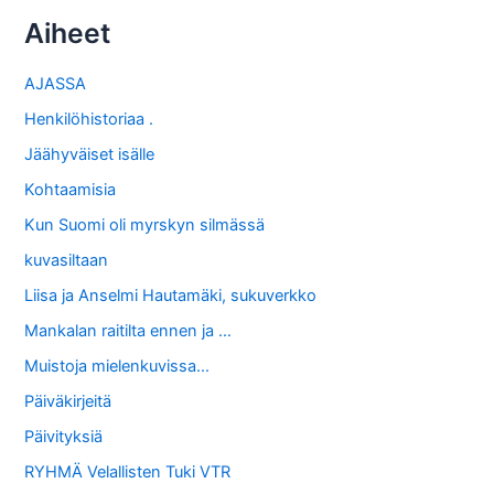
Aiheet
AJASSA
Henkilöhistoriaa .
Jäähyväiset isälle
Kohtaamisia
Kun Suomi oli myrskyn silmässä
kuvasiltaan
Liisa ja Anselmi Hautamäki, sukuverkko
Mankalan raitilta ennen ja …
Muistoja mielenkuvissa…
Päiväkirjeitä
Päivityksiä
RYHMÄ Velallisten Tuki VTR