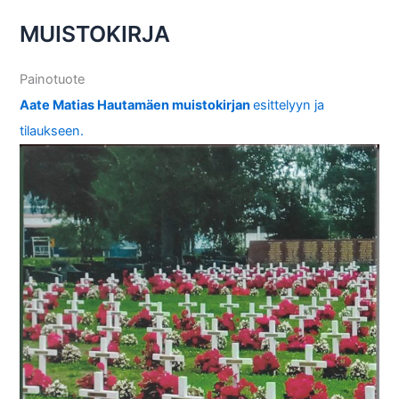
i
MUISTOKIRJA
s
t
Painotuote
o
Aate Matias Hautamäen muistokirjan
esittelyyn ja
s
tilaukseen.
s
a