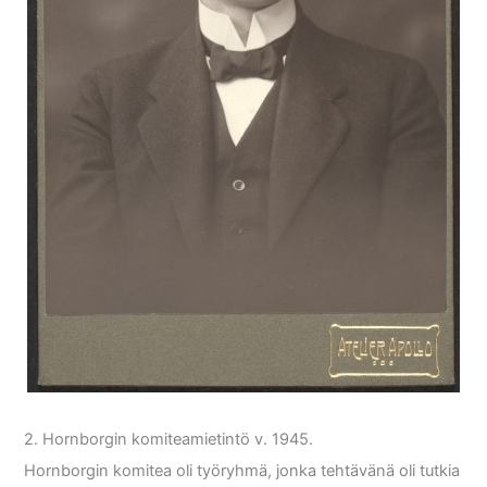
2. Hornborgin komiteamietintö v. 1945.
Hornborgin komitea oli työryhmä, jonka tehtävänä oli tutkia