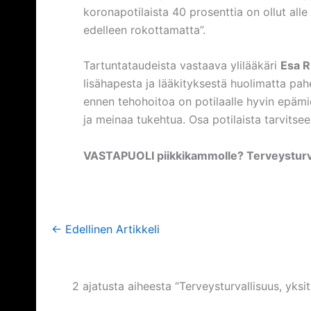
koronapotilaista 40 prosenttia on ollut alle
edelleen rokottamatta”.
Tartuntataudeista vastaava ylilääkäri
Esa R
lisähapesta ja lääkityksestä huolimatta pah
ennen tehohoitoa on potilaalle hyvin epäm
ja meinaa tukehtua. Osa potilaista tarvitse
VASTAPUOLI piikkikammolle? Terveysturva
←
Edellinen Artikkeli
2 ajatusta aiheesta “Terveysturvallisuus, yksi