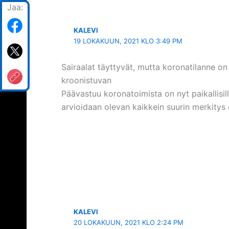
Jaa:
KALEVI
19 LOKAKUUN, 2021 KLO 3:49 PM
Sairaalat täyttyvät, mutta koronatilanne on ”
kroonistuvan
Päävastuu koronatoimista on nyt paikallisilla 
arvioidaan olevan kaikkein suurin merkitys
KALEVI
20 LOKAKUUN, 2021 KLO 2:24 PM