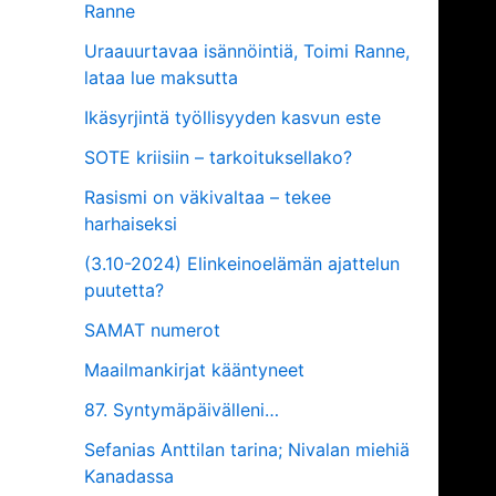
Ranne
Uraauurtavaa isännöintiä, Toimi Ranne,
lataa lue maksutta
Ikäsyrjintä työllisyyden kasvun este
SOTE kriisiin – tarkoituksellako?
Rasismi on väkivaltaa – tekee
harhaiseksi
(3.10-2024) Elinkeinoelämän ajattelun
puutetta?
SAMAT numerot
Maailmankirjat kääntyneet
87. Syntymäpäivälleni…
Sefanias Anttilan tarina; Nivalan miehiä
Kanadassa