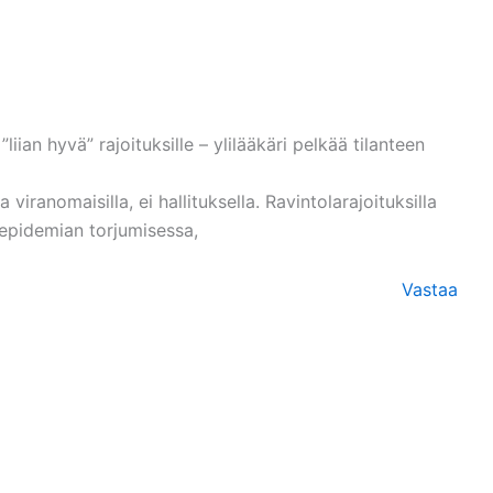
liian hyvä” rajoituksille – ylilääkäri pelkää tilanteen
viranomaisilla, ei hallituksella. Ravintolarajoituksilla
 epidemian torjumisessa,
Vastaa