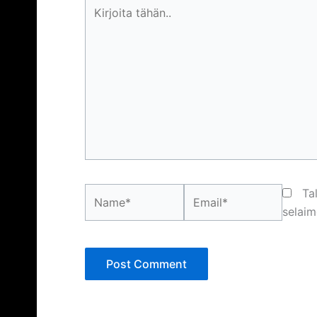
Kirjoita
tähän..
Name*
Email*
Ta
selaim