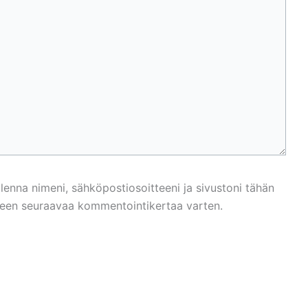
llenna nimeni, sähköpostiosoitteeni ja sivustoni tähän
een seuraavaa kommentointikertaa varten.