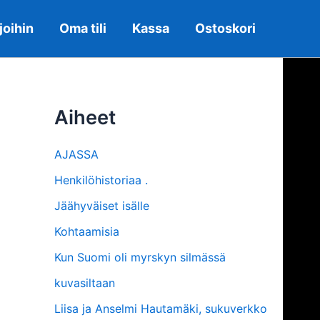
joihin
Oma tili
Kassa
Ostoskori
Aiheet
AJASSA
Henkilöhistoriaa .
Jäähyväiset isälle
Kohtaamisia
Kun Suomi oli myrskyn silmässä
kuvasiltaan
Liisa ja Anselmi Hautamäki, sukuverkko