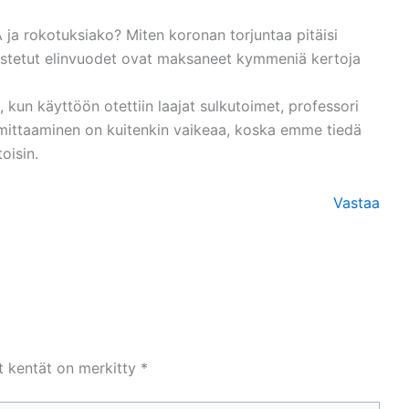
a rokotuksiako? Miten koronan torjuntaa pitäisi
astetut elinvuodet ovat maksaneet kymmeniä kertoja
 kun käyttöön otettiin laajat sulkutoimet, professori
 mittaaminen on kuitenkin vaikeaa, koska emme tiedä
oisin.
Vastaa
et kentät on merkitty
*