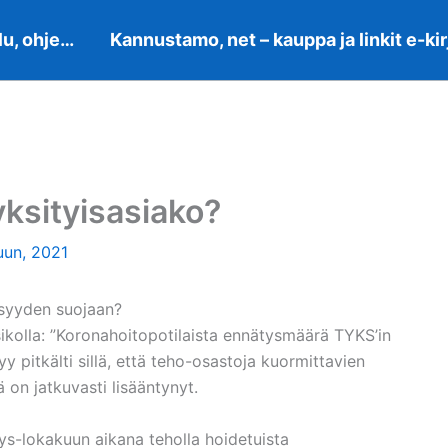
lu, ohje…
Kannustamo, net – kauppa ja linkit e-kir
yksityisasiako?
uun, 2021
syyden suojaan?
sikolla: ”Koronahoitopotilaista ennätysmäärä TYKS’in
yy pitkälti sillä, että teho-osastoja kuormittavien
on jatkuvasti lisääntynyt.
yys-lokakuun aikana teholla hoidetuista