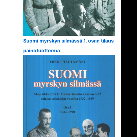
Suomi myrskyn silmässä 1. osan tilaus
painotuotteena