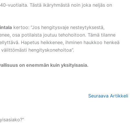
 40-vuotiaita. Tästä ikäryhmästä noin joka neljäs on
intala
kertoo: ”Jos hengitysvaje nesteytyksestä,
enee, osa potilaista joutuu tehohoitoon. Tämä tilanne
iellyttävä. Hapetus heikkenee, ihminen haukkoo henkeä
e välittömästi hengityskonehoitoa”.
llisuus on enemmän kuin yksityisasia.
Seuraava Artikkeli
tyisasiako?”