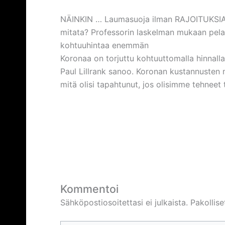
NÄINKIN … Laumasuoja ilman RAJOITUKSIA j
mitata? Professorin laskelman mukaan pel
kohtuuhintaa enemmän
Koronaa on torjuttu kohtuuttomalla hinnalla,
Paul Lillrank sanoo. Koronan kustannusten
mitä olisi tapahtunut, jos olisimme tehneet t
Kommentoi
Sähköpostiosoitettasi ei julkaista.
Pakollis