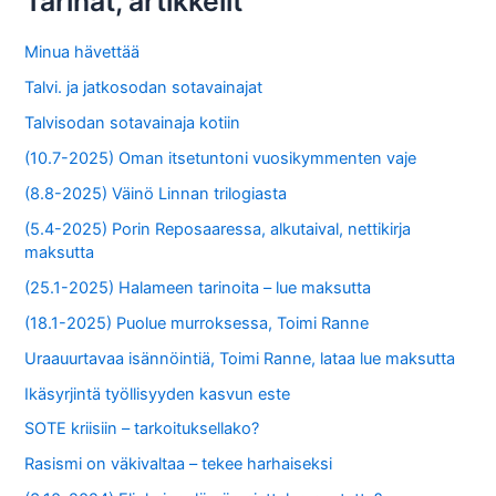
Tarinat, artikkelit
Minua hävettää
Talvi. ja jatkosodan sotavainajat
Talvisodan sotavainaja kotiin
(10.7-2025) Oman itsetuntoni vuosikymmenten vaje
(8.8-2025) Väinö Linnan trilogiasta
(5.4-2025) Porin Reposaaressa, alkutaival, nettikirja
maksutta
(25.1-2025) Halameen tarinoita – lue maksutta
(18.1-2025) Puolue murroksessa, Toimi Ranne
Uraauurtavaa isännöintiä, Toimi Ranne, lataa lue maksutta
Ikäsyrjintä työllisyyden kasvun este
SOTE kriisiin – tarkoituksellako?
Rasismi on väkivaltaa – tekee harhaiseksi