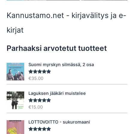
Kannustamo.net - kirjavälitys ja e-
kirjat
Parhaaksi arvotetut tuotteet
Suomi myrskyn silmässä, 2 osa
€
35.00
Arvostelu
tuotteesta:
5.00
/ 5
Laguksen jääkäri muistelee
€
15.00
Arvostelu
tuotteesta:
5.00
/ 5
LOTTOVOITTO - sukuromaani