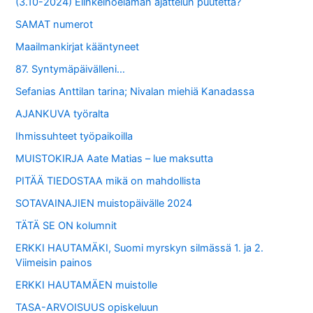
(3.10-2024) Elinkeinoelämän ajattelun puutetta?
SAMAT numerot
Maailmankirjat kääntyneet
87. Syntymäpäivälleni…
Sefanias Anttilan tarina; Nivalan miehiä Kanadassa
AJANKUVA työralta
Ihmissuhteet työpaikoilla
MUISTOKIRJA Aate Matias – lue maksutta
PITÄÄ TIEDOSTAA mikä on mahdollista
SOTAVAINAJIEN muistopäivälle 2024
TÄTÄ SE ON kolumnit
ERKKI HAUTAMÄKI, Suomi myrskyn silmässä 1. ja 2.
Viimeisin painos
ERKKI HAUTAMÄEN muistolle
TASA-ARVOISUUS opiskeluun