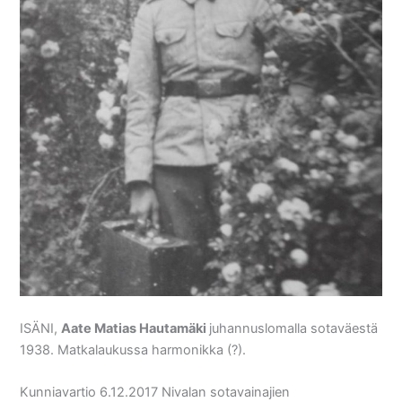
ISÄNI,
Aate Matias Hautamäki
juhannuslomalla sotaväestä
1938. Matkalaukussa harmonikka (?).
Kunniavartio 6.12.2017 Nivalan sotavainajien