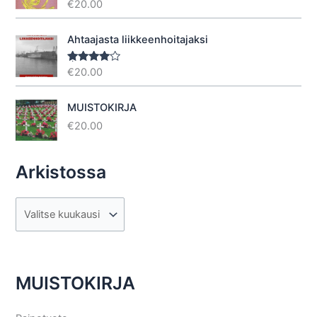
€
20.00
Arvostelu
tuotteesta:
5.00
/ 5
Ahtaajasta liikkeenhoitajaksi
€
20.00
Arvostel
u
tuotteesta
:
4.40
/ 5
MUISTOKIRJA
€
20.00
Arkistossa
A
r
k
i
MUISTOKIRJA
s
t