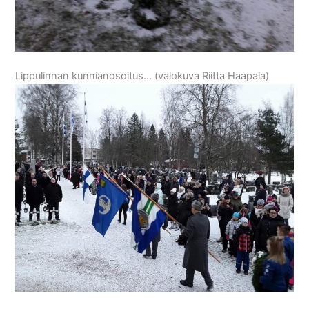
Lippulinnan kunnianosoitus… (valokuva Riitta Haapala)