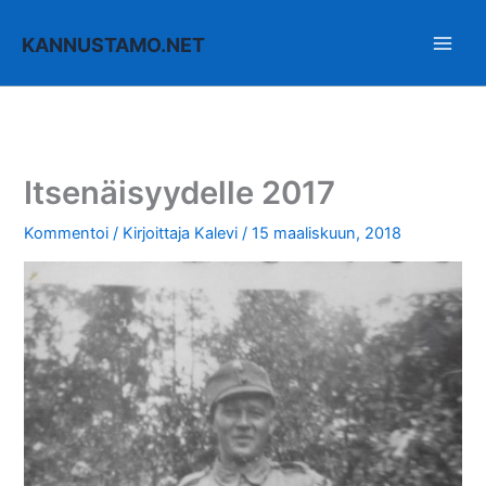
Siirry
sisältöön
KANNUSTAMO.NET
Itsenäisyydelle 2017
Kommentoi
/ Kirjoittaja
Kalevi
/
15 maaliskuun, 2018