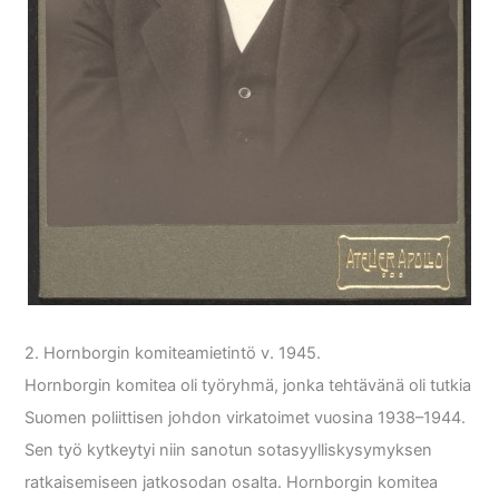
2. Hornborgin komiteamietintö v. 1945.
Hornborgin komitea oli työryhmä, jonka tehtävänä oli tutkia
Suomen poliittisen johdon virkatoimet vuosina 1938–1944.
Sen työ kytkeytyi niin sanotun sotasyylliskysymyksen
ratkaisemiseen jatkosodan osalta. Hornborgin komitea