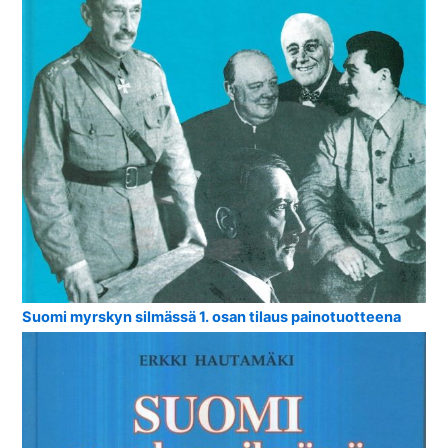
Suomi myrskyn silmässä 1. osan tilaus painotuotteena