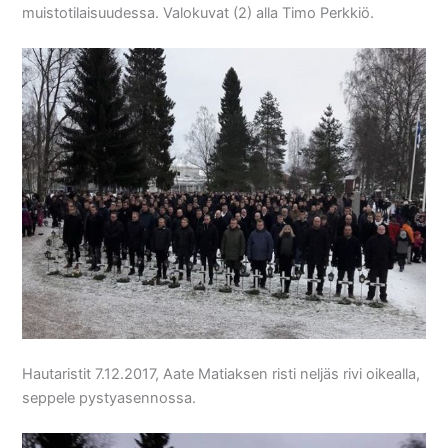
muistotilaisuudessa. Valokuvat (2) alla Timo Perkkiö.
Hautaristit 7.12.2017, Aate Matiaksen risti neljäs rivi oikealla,
seppele pystyasennossa.