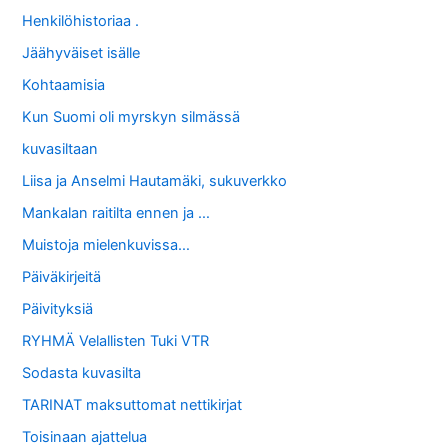
Henkilöhistoriaa .
Jäähyväiset isälle
Kohtaamisia
Kun Suomi oli myrskyn silmässä
kuvasiltaan
Liisa ja Anselmi Hautamäki, sukuverkko
Mankalan raitilta ennen ja …
Muistoja mielenkuvissa…
Päiväkirjeitä
Päivityksiä
RYHMÄ Velallisten Tuki VTR
Sodasta kuvasilta
TARINAT maksuttomat nettikirjat
Toisinaan ajattelua