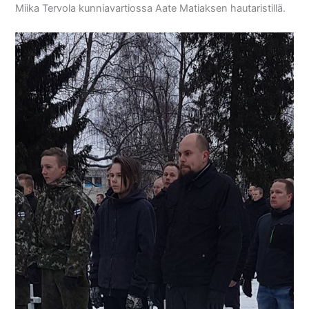
Miika Tervola kunniavartiossa Aate Matiaksen hautaristillä.