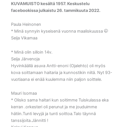
KUVAMUISTO kesältä 1957. Keskustelu
facebookissa julkaistu 26. tammikuuta 2022.
Paula Heinonen
* Minä synnyin kyseisenä vuonna maaliskuussa 🤭
Seija Vikamaa
* Minä olin silloin 14v.
Seija Järvenoja
Hyvinkäällä asuva Antti-enoni (Ojalehto) oli myös
kova soittamaan haitaria ja kunnostikin niitä. Nyt 93-
vuotiaana ei enää kuulemma niin paljon soittele.
Mauri Isomaa
* Olisko sama haitari kun soitimme Tuiskulassa eka
kerran .orkesteri oli perunut ja me jouduimme
hätiin.Tunti levyjä ja tunti soittoa.Talo täynnä
tanssijoita.Jännitti !