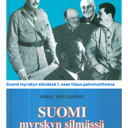
Suomi myrskyn silmässä 1. osan tilaus painotuotteena