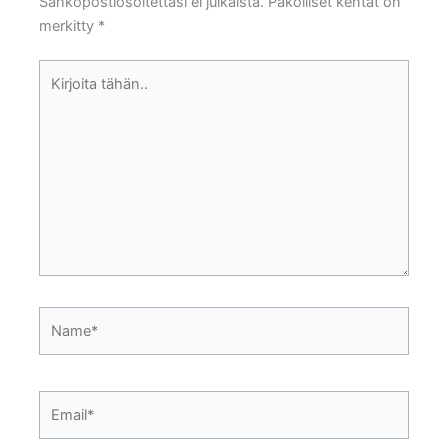
Sähköpostiosoitettasi ei julkaista.
Pakolliset kentät on
merkitty
*
Kirjoita
tähän..
Name*
Email*