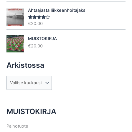
5.00
/ 5
Ahtaajasta liikkeenhoitajaksi
€
20.00
Arvostel
u
tuotteesta
:
4.40
/ 5
MUISTOKIRJA
€
20.00
Arkistossa
A
r
k
i
MUISTOKIRJA
s
t
Painotuote
o