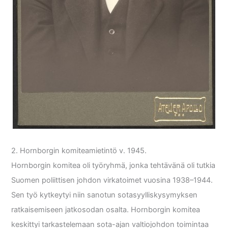
2. Hornborgin komiteamietintö v. 1945.
Hornborgin komitea oli työryhmä, jonka tehtävänä oli tutkia
Suomen poliittisen johdon virkatoimet vuosina 1938–1944.
Sen työ kytkeytyi niin sanotun sotasyylliskysymyksen
ratkaisemiseen jatkosodan osalta. Hornborgin komitea
keskittyi tarkastelemaan sota-ajan valtiojohdon toimintaa