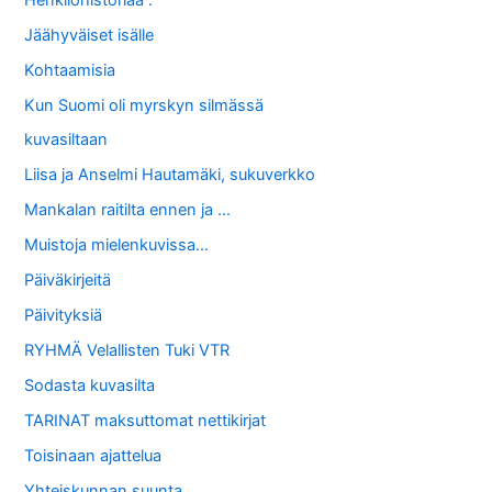
Jäähyväiset isälle
Kohtaamisia
Kun Suomi oli myrskyn silmässä
kuvasiltaan
Liisa ja Anselmi Hautamäki, sukuverkko
Mankalan raitilta ennen ja …
Muistoja mielenkuvissa…
Päiväkirjeitä
Päivityksiä
RYHMÄ Velallisten Tuki VTR
Sodasta kuvasilta
TARINAT maksuttomat nettikirjat
Toisinaan ajattelua
Yhteiskunnan suunta…