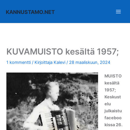
Siirry
sisältöön
KANNUSTAMO.NET
KUVAMUISTO kesältä 1957;
1 kommentti
/ Kirjoittaja
Kalevi
/
28 maaliskuun, 2024
MUISTO
kesältä
1957;
Keskust
elu
julkaistu
faceboo
kissa 26.