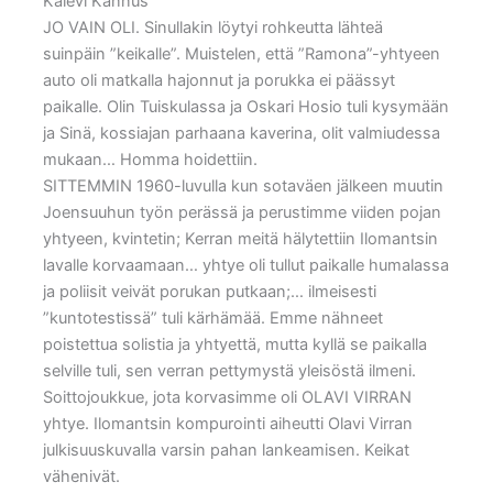
Kalevi Kannus
JO VAIN OLI. Sinullakin löytyi rohkeutta lähteä
suinpäin ”keikalle”. Muistelen, että ”Ramona”-yhtyeen
auto oli matkalla hajonnut ja porukka ei päässyt
paikalle. Olin Tuiskulassa ja Oskari Hosio tuli kysymään
ja Sinä, kossiajan parhaana kaverina, olit valmiudessa
mukaan… Homma hoidettiin.
SITTEMMIN 1960-luvulla kun sotaväen jälkeen muutin
Joensuuhun työn perässä ja perustimme viiden pojan
yhtyeen, kvintetin; Kerran meitä hälytettiin Ilomantsin
lavalle korvaamaan… yhtye oli tullut paikalle humalassa
ja poliisit veivät porukan putkaan;… ilmeisesti
”kuntotestissä” tuli kärhämää. Emme nähneet
poistettua solistia ja yhtyettä, mutta kyllä se paikalla
selville tuli, sen verran pettymystä yleisöstä ilmeni.
Soittojoukkue, jota korvasimme oli OLAVI VIRRAN
yhtye. Ilomantsin kompurointi aiheutti Olavi Virran
julkisuuskuvalla varsin pahan lankeamisen. Keikat
vähenivät.