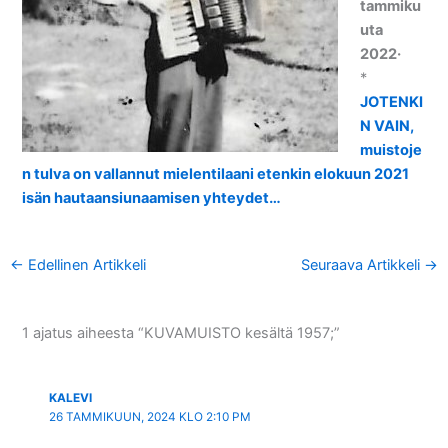
tammiku
uta
2022·
*
JOTENKI
N VAIN,
muistoje
n tulva on vallannut mielentilaani etenkin elokuun 2021
isän hautaansiunaamisen yhteydet…
←
Edellinen Artikkeli
Seuraava Artikkeli
→
1 ajatus aiheesta “KUVAMUISTO kesältä 1957;”
KALEVI
26 TAMMIKUUN, 2024 KLO 2:10 PM