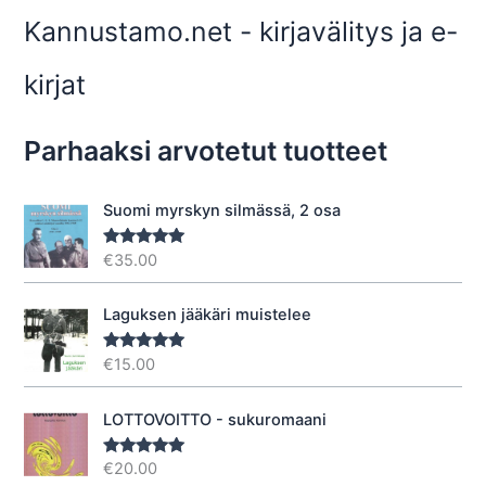
Kannustamo.net - kirjavälitys ja e-
kirjat
Parhaaksi arvotetut tuotteet
Suomi myrskyn silmässä, 2 osa
€
35.00
Arvostelu
tuotteesta:
5.00
/ 5
Laguksen jääkäri muistelee
€
15.00
Arvostelu
tuotteesta:
5.00
/ 5
LOTTOVOITTO - sukuromaani
€
20.00
Arvostelu
tuotteesta: