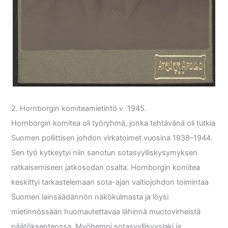
2. Hornborgin komiteamietintö v. 1945.
Hornborgin komitea oli työryhmä, jonka tehtävänä oli tutkia
Suomen poliittisen johdon virkatoimet vuosina 1938–1944.
Sen työ kytkeytyi niin sanotun sotasyylliskysymyksen
ratkaisemiseen jatkosodan osalta. Hornborgin komitea
keskittyi tarkastelemaan sota-ajan valtiojohdon toimintaa
Suomen lainsäädännön näkökulmasta ja löysi
mietinnössään huomautettavaa lähinnä muotovirheistä
päätöksenteossa. Myöhempi sotasyyllisyyslaki ja