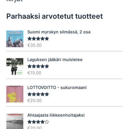
Parhaaksi arvotetut tuotteet
Suomi myrskyn silmässä, 2 osa
€
35.00
Arvostelu
tuotteesta:
5.00
/ 5
Laguksen jääkäri muistelee
€
15.00
Arvostelu
tuotteesta:
5.00
/ 5
LOTTOVOITTO - sukuromaani
€
20.00
Arvostelu
tuotteesta:
5.00
/ 5
Ahtaajasta liikkeenhoitajaksi
€
20.00
Arvostel