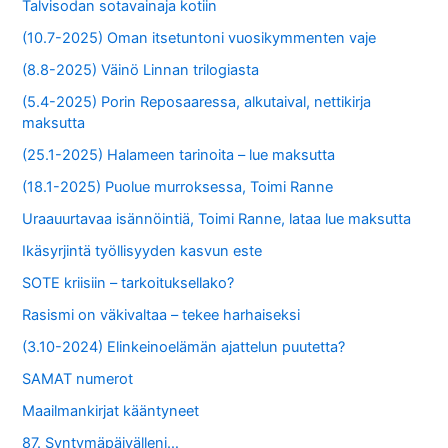
Talvisodan sotavainaja kotiin
(10.7-2025) Oman itsetuntoni vuosikymmenten vaje
(8.8-2025) Väinö Linnan trilogiasta
(5.4-2025) Porin Reposaaressa, alkutaival, nettikirja
maksutta
(25.1-2025) Halameen tarinoita – lue maksutta
(18.1-2025) Puolue murroksessa, Toimi Ranne
Uraauurtavaa isännöintiä, Toimi Ranne, lataa lue maksutta
Ikäsyrjintä työllisyyden kasvun este
SOTE kriisiin – tarkoituksellako?
Rasismi on väkivaltaa – tekee harhaiseksi
(3.10-2024) Elinkeinoelämän ajattelun puutetta?
SAMAT numerot
Maailmankirjat kääntyneet
87. Syntymäpäivälleni…