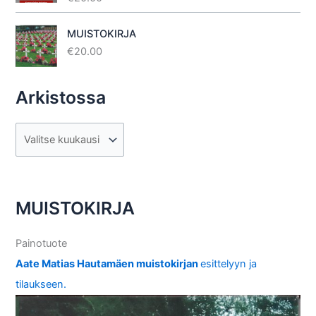
u
tuotteesta
:
4.40
/ 5
MUISTOKIRJA
€
20.00
Arkistossa
A
r
k
i
MUISTOKIRJA
s
t
Painotuote
o
Aate Matias Hautamäen muistokirjan
esittelyyn ja
s
tilaukseen.
s