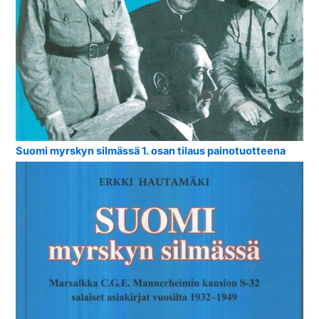
Suomi myrskyn silmässä 1. osan tilaus painotuotteena