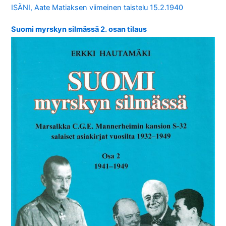
ISÄNI, Aate Matiaksen viimeinen taistelu 15.2.1940
Suomi myrskyn silmässä 2. osan tilaus