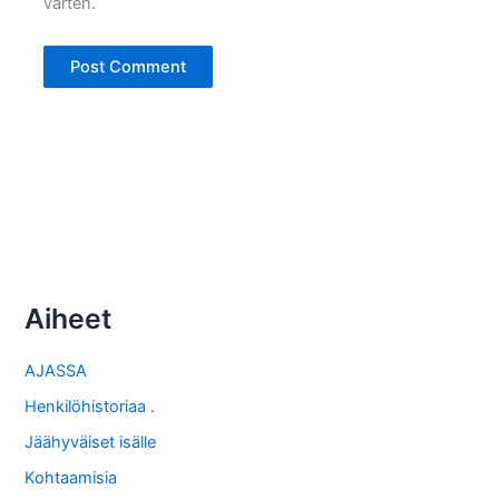
varten.
Aiheet
AJASSA
Henkilöhistoriaa .
Jäähyväiset isälle
Kohtaamisia