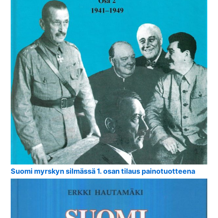
Suomi myrskyn silmässä 1. osan tilaus painotuotteena