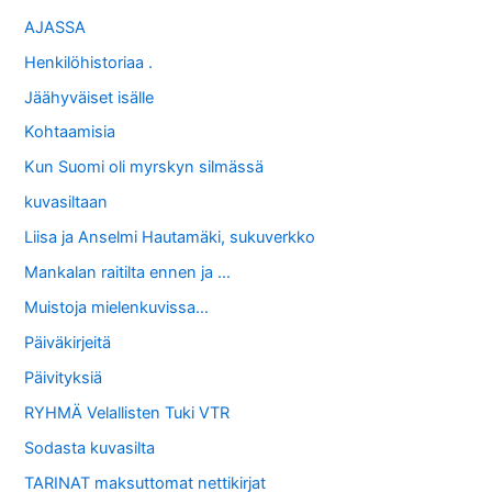
AJASSA
Henkilöhistoriaa .
Jäähyväiset isälle
Kohtaamisia
Kun Suomi oli myrskyn silmässä
kuvasiltaan
Liisa ja Anselmi Hautamäki, sukuverkko
Mankalan raitilta ennen ja …
Muistoja mielenkuvissa…
Päiväkirjeitä
Päivityksiä
RYHMÄ Velallisten Tuki VTR
Sodasta kuvasilta
TARINAT maksuttomat nettikirjat