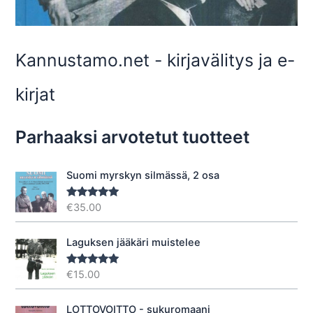
Kannustamo.net - kirjavälitys ja e-
kirjat
Parhaaksi arvotetut tuotteet
Suomi myrskyn silmässä, 2 osa
€
35.00
Arvostelu
tuotteesta:
5.00
/ 5
Laguksen jääkäri muistelee
€
15.00
Arvostelu
tuotteesta:
5.00
/ 5
LOTTOVOITTO - sukuromaani