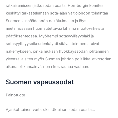
ratkaisemiseen jatkosodan osalta. Hornborgin komitea
keskittyi tarkastelemaan sota-ajan valtiojohdon toimintaa
Suomen lainsäädännön näkökulmasta ja löysi
mietinnössään huomautettavaa lähinnä muotovirheistä
päätöksenteossa. Myöhempi sotasyyllisyyslaki ja
sotasyyllisyysoikeudenkäynti sitävastoin perustuivat
näkemykseen, jonka mukaan hyökkäyssodan johtaminen
yleensä ja siten myös Suomen johdon politiikka jatkosodan
aikana oli kansainvälinen rikos rauhaa vastaan.
Suomen vapaussodat
Painotuote
Ajankohtainen vertailuksi Ukrainan sodan osalta…