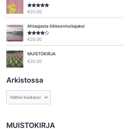
€
20.00
Arvostelu
tuotteesta:
5.00
/ 5
Ahtaajasta liikkeenhoitajaksi
€
20.00
Arvostel
u
tuotteesta
:
4.40
/ 5
MUISTOKIRJA
€
20.00
Arkistossa
A
r
k
i
MUISTOKIRJA
s