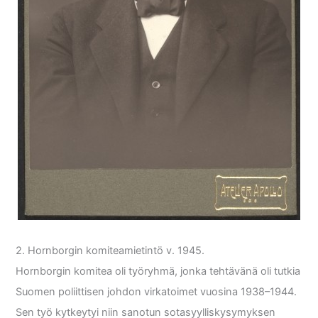
2. Hornborgin komiteamietintö v. 1945.
Hornborgin komitea oli työryhmä, jonka tehtävänä oli tutkia
Suomen poliittisen johdon virkatoimet vuosina 1938–1944.
Sen työ kytkeytyi niin sanotun sotasyylliskysymyksen