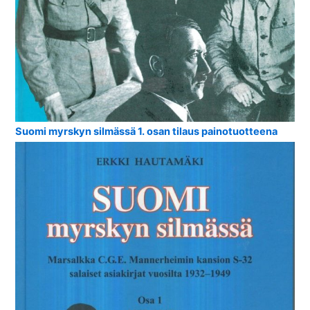
Suomi myrskyn silmässä 1. osan tilaus painotuotteena