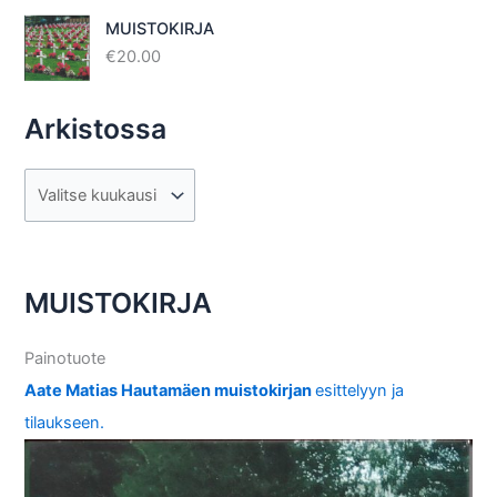
tuotteesta
:
4.40
/ 5
MUISTOKIRJA
€
20.00
Arkistossa
A
r
k
i
MUISTOKIRJA
s
t
Painotuote
o
Aate Matias Hautamäen muistokirjan
esittelyyn ja
s
tilaukseen.
s
a