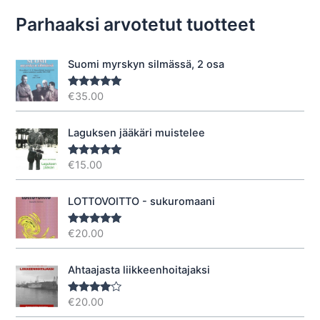
Parhaaksi arvotetut tuotteet
Suomi myrskyn silmässä, 2 osa
€
35.00
Arvostelu
tuotteesta:
5.00
/ 5
Laguksen jääkäri muistelee
€
15.00
Arvostelu
tuotteesta:
5.00
/ 5
LOTTOVOITTO - sukuromaani
€
20.00
Arvostelu
tuotteesta:
5.00
/ 5
Ahtaajasta liikkeenhoitajaksi
€
20.00
Arvostel
u