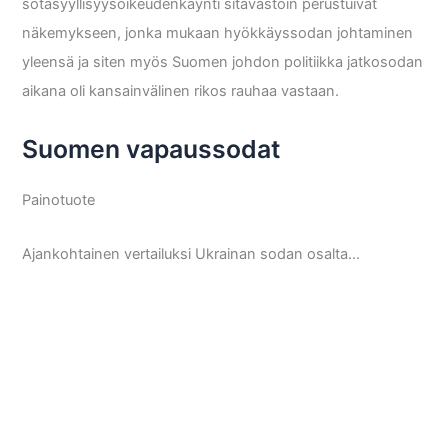
sotasyyllisyysoikeudenkäynti sitävastoin perustuivat
näkemykseen, jonka mukaan hyökkäyssodan johtaminen
yleensä ja siten myös Suomen johdon politiikka jatkosodan
aikana oli kansainvälinen rikos rauhaa vastaan.
Suomen vapaussodat
Painotuote
Ajankohtainen vertailuksi Ukrainan sodan osalta…