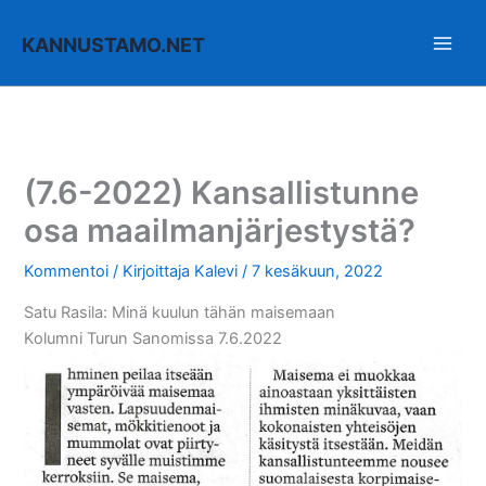
Siirry
sisältöön
KANNUSTAMO.NET
(7.6-2022) Kansallistunne
osa maailmanjärjestystä?
Kommentoi
/ Kirjoittaja
Kalevi
/
7 kesäkuun, 2022
Satu Rasila: Minä kuulun tähän maisemaan
Kolumni Turun Sanomissa 7.6.2022