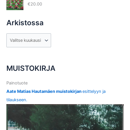
€
20.00
Arkistossa
A
r
k
i
MUISTOKIRJA
s
t
Painotuote
o
Aate Matias Hautamäen muistokirjan
esittelyyn ja
s
tilaukseen.
s
a