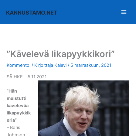
Siirry
sisältöön
KANNUSTAMO.NET
”Kävelevä likapyykkikori”
Kommentoi
/ Kirjoittaja
Kalevi
/
5 marraskuun, 2021
SÄIHKE… 5.11.2021
”Hän
muistutti
kävelevää
likapyykkik
oria”
– Boris
Johnson