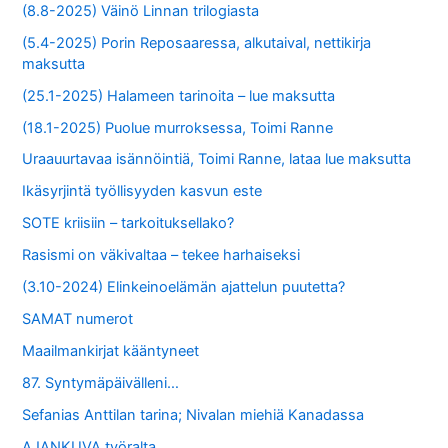
(8.8-2025) Väinö Linnan trilogiasta
(5.4-2025) Porin Reposaaressa, alkutaival, nettikirja
maksutta
(25.1-2025) Halameen tarinoita – lue maksutta
(18.1-2025) Puolue murroksessa, Toimi Ranne
Uraauurtavaa isännöintiä, Toimi Ranne, lataa lue maksutta
Ikäsyrjintä työllisyyden kasvun este
SOTE kriisiin – tarkoituksellako?
Rasismi on väkivaltaa – tekee harhaiseksi
(3.10-2024) Elinkeinoelämän ajattelun puutetta?
SAMAT numerot
Maailmankirjat kääntyneet
87. Syntymäpäivälleni…
Sefanias Anttilan tarina; Nivalan miehiä Kanadassa
AJANKUVA työralta