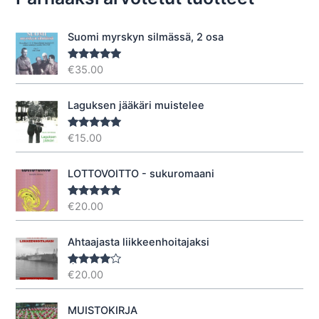
Suomi myrskyn silmässä, 2 osa
€
35.00
Arvostelu
tuotteesta:
5.00
/ 5
Laguksen jääkäri muistelee
€
15.00
Arvostelu
tuotteesta:
5.00
/ 5
LOTTOVOITTO - sukuromaani
€
20.00
Arvostelu
tuotteesta:
5.00
/ 5
Ahtaajasta liikkeenhoitajaksi
€
20.00
Arvostel
u
tuotteesta
:
4.40
/ 5
MUISTOKIRJA