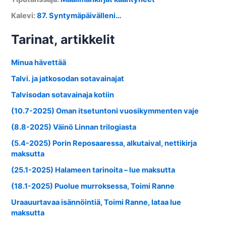
Kalevi
:
87. Syntymäpäivälleni…
Tarinat, artikkelit
Minua hävettää
Talvi. ja jatkosodan sotavainajat
Talvisodan sotavainaja kotiin
(10.7-2025) Oman itsetuntoni vuosikymmenten vaje
(8.8-2025) Väinö Linnan trilogiasta
(5.4-2025) Porin Reposaaressa, alkutaival, nettikirja
maksutta
(25.1-2025) Halameen tarinoita – lue maksutta
(18.1-2025) Puolue murroksessa, Toimi Ranne
Uraauurtavaa isännöintiä, Toimi Ranne, lataa lue
maksutta