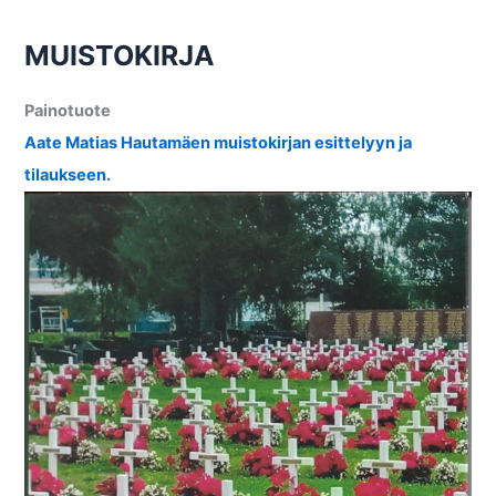
k
i
MUISTOKIRJA
s
t
Painotuote
o
Aate Matias Hautamäen muistokirjan
esittelyyn ja
s
tilaukseen.
s
a