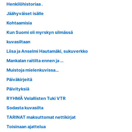
Henkilöhistoriaa .
Jäähyväiset isälle
Kohtaamisia
Kun Suomi oli myrskyn silmässä
kuvasiltaan
Liisa ja Anselmi Hautamäki, sukuverkko
Mankalan raitilta ennen ja …
Muistoja mielenkuvissa…
Päiväkirjeitä
Päivityksiä
RYHMÄ Velallisten Tuki VTR
Sodasta kuvasilta
TARINAT maksuttomat nettikirjat
Toisinaan ajattelua