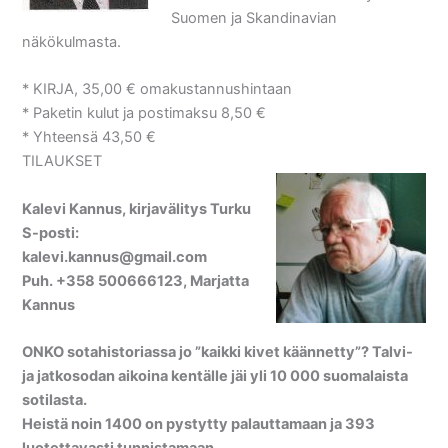
Suomen ja Skandinavian
näkökulmasta.
* KIRJA, 35,00 € omakustannushintaan
* Paketin kulut ja postimaksu 8,50 €
* Yhteensä 43,50 €
TILAUKSET
Kalevi Kannus, kirjavälitys Turku
S-posti:
kalevi.kannus@gmail.com
Puh. +358 500666123, Marjatta
Kannus
ONKO sotahistoriassa jo ”kaikki kivet käännetty”?
Talvi-
ja jatkosodan aikoina kentälle jäi yli 10 000 suomalaista
sotilasta.
Heistä noin 1400 on pystytty palauttamaan ja 393