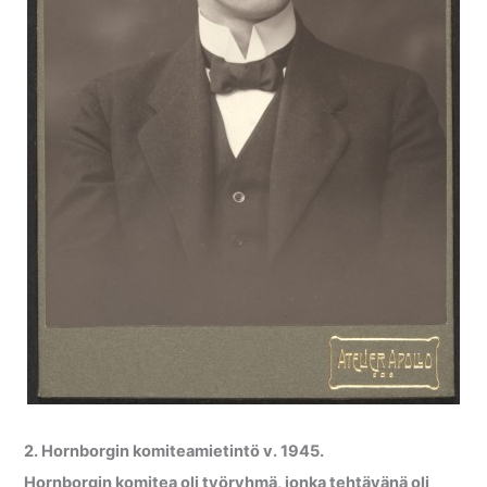
2. Hornborgin komiteamietintö v. 1945.
Hornborgin komitea oli työryhmä, jonka tehtävänä oli