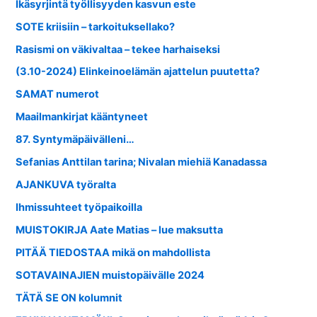
Ikäsyrjintä työllisyyden kasvun este
SOTE kriisiin – tarkoituksellako?
Rasismi on väkivaltaa – tekee harhaiseksi
(3.10-2024) Elinkeinoelämän ajattelun puutetta?
SAMAT numerot
Maailmankirjat kääntyneet
87. Syntymäpäivälleni…
Sefanias Anttilan tarina; Nivalan miehiä Kanadassa
AJANKUVA työralta
Ihmissuhteet työpaikoilla
MUISTOKIRJA Aate Matias – lue maksutta
PITÄÄ TIEDOSTAA mikä on mahdollista
SOTAVAINAJIEN muistopäivälle 2024
TÄTÄ SE ON kolumnit