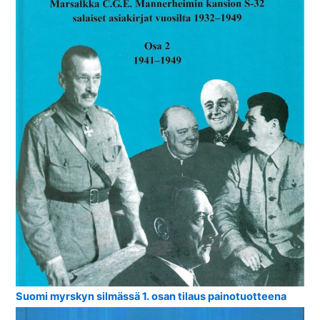
Suomi myrskyn silmässä 1. osan tilaus painotuotteena