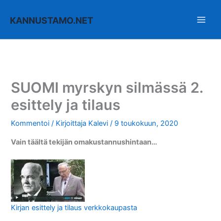
Siirry
sisältöön
KANNUSTAMO.NET
SUOMI myrskyn silmässä 2.
esittely ja tilaus
Kommentoi
/ Kirjoittaja
Kalevi
/
9 toukokuun, 2020
Vain täältä tekijän omakustannushintaan…
Kirjan esittely ja tilaus verkkokaupasta