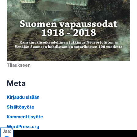
Tilaukseen
Meta
Kirjaudu sisään
Sisältösyöte
Kommenttisyöte
WordPress.org
Jaa: