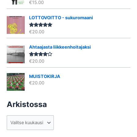
€
15.00
Arvostelu
tuotteesta:
5.00
/ 5
LOTTOVOITTO - sukuromaani
€
20.00
Arvostelu
tuotteesta:
5.00
/ 5
Ahtaajasta liikkeenhoitajaksi
€
20.00
Arvostel
u
tuotteest
a:
4.40
/ 5
MUISTOKIRJA
€
20.00
Arkistossa
A
r