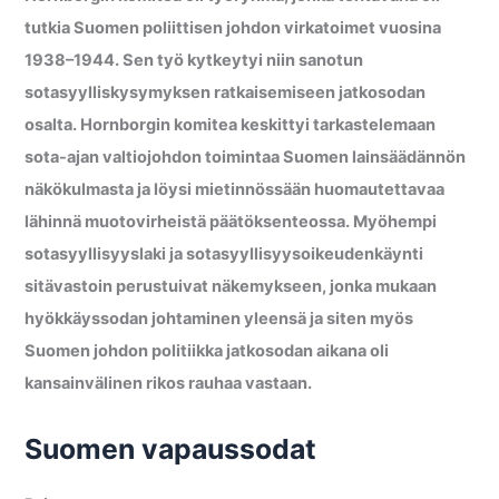
tutkia Suomen poliittisen johdon virkatoimet vuosina
1938–1944. Sen työ kytkeytyi niin sanotun
sotasyylliskysymyksen ratkaisemiseen jatkosodan
osalta. Hornborgin komitea keskittyi tarkastelemaan
sota-ajan valtiojohdon toimintaa Suomen lainsäädännön
näkökulmasta ja löysi mietinnössään huomautettavaa
lähinnä muotovirheistä päätöksenteossa. Myöhempi
sotasyyllisyyslaki ja sotasyyllisyysoikeudenkäynti
sitävastoin perustuivat näkemykseen, jonka mukaan
hyökkäyssodan johtaminen yleensä ja siten myös
Suomen johdon politiikka jatkosodan aikana oli
kansainvälinen rikos rauhaa vastaan.
Suomen vapaussodat