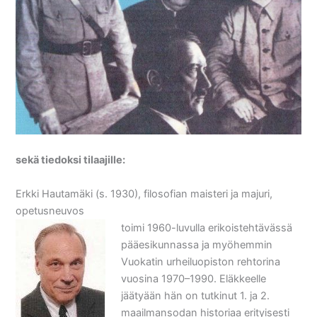
sekä tiedoksi tilaajille:
Erkki Hautamäki (s. 1930), filosofian maisteri ja majuri,
opetusneuvos
toimi 1960-luvulla erikoistehtävässä
pääesikunnassa ja myöhemmin
Vuokatin urheiluopiston rehtorina
vuosina 1970–1990. Eläkkeelle
jäätyään hän on tutkinut 1. ja 2.
maailmansodan historiaa erityisesti