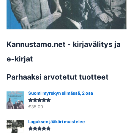
Kannustamo.net - kirjavälitys ja
e-kirjat
Parhaaksi arvotetut tuotteet
Suomi myrskyn silmässä, 2 osa
€
35.00
Arvostelu
tuotteesta:
5.00
/ 5
Laguksen jääkäri muistelee