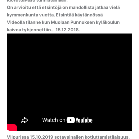
luotettavasti tunnistamaan.
On arvioitu että etsintöjä on mahdollista jatkaa vielä
kymmenkunta vuotta. Etsintää käytännössä
Videolla tilanne kun Muolaan Punnuksen kyläkoulun
kaivoa tyhjennettiin… 15.12.2018.
Viipurissa 15.10.2019 sotavainajien kotiuttamistilaisuus.