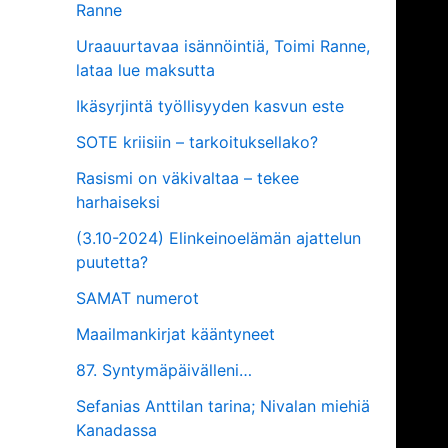
Ranne
Uraauurtavaa isännöintiä, Toimi Ranne,
lataa lue maksutta
Ikäsyrjintä työllisyyden kasvun este
SOTE kriisiin – tarkoituksellako?
Rasismi on väkivaltaa – tekee
harhaiseksi
(3.10-2024) Elinkeinoelämän ajattelun
puutetta?
SAMAT numerot
Maailmankirjat kääntyneet
87. Syntymäpäivälleni…
Sefanias Anttilan tarina; Nivalan miehiä
Kanadassa