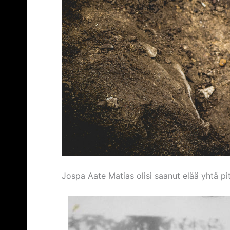
Jospa Aate Matias olisi saanut elää yhtä p