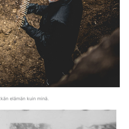
itkän elämän kuin minä.