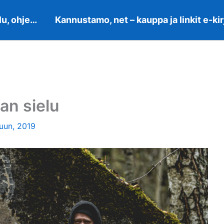
lu, ohje…
Kannustamo, net – kauppa ja linkit e-kir
jan sielu
uun, 2019