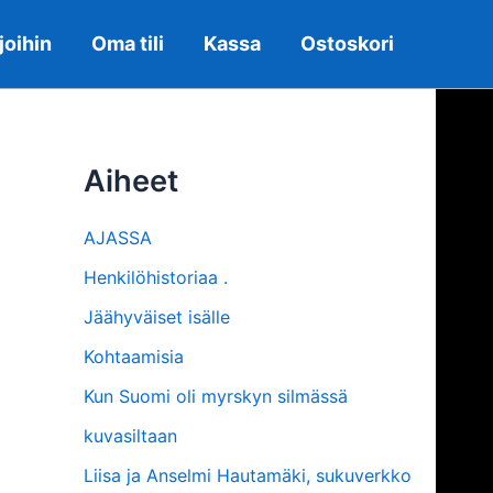
joihin
Oma tili
Kassa
Ostoskori
Aiheet
AJASSA
Henkilöhistoriaa .
Jäähyväiset isälle
Kohtaamisia
Kun Suomi oli myrskyn silmässä
kuvasiltaan
Liisa ja Anselmi Hautamäki, sukuverkko