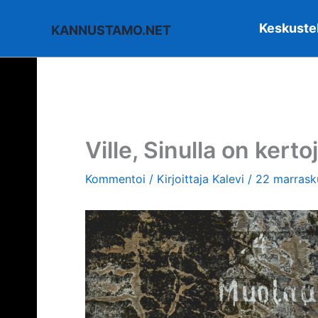
Siirry
sisältöön
Keskuste
KANNUSTAMO.NET
Ville, Sinulla on kerto
Kommentoi
/ Kirjoittaja
Kalevi
/
22 marrask