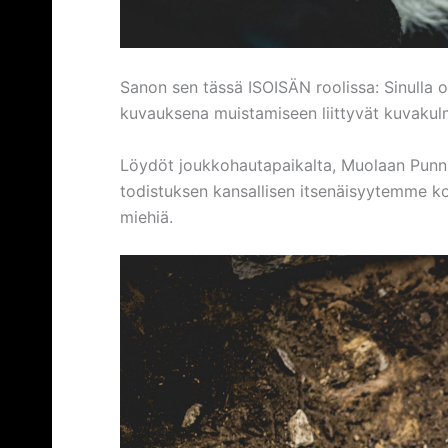
Sanon sen tässä ISOISÄN roolissa: Sinulla o
kuvauksena muistamiseen liittyvät kuvakulm
Löydöt joukkohautapaikalta, Muolaan Punn
todistuksen kansallisen itsenäisyytemme ko
miehiä.