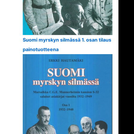
Suomi myrskyn silmässä 1. osan tilaus
painotuotteena