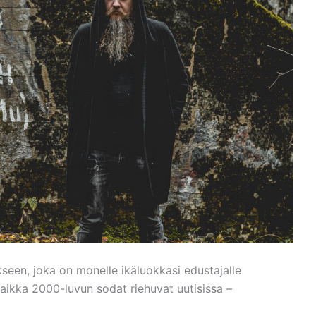
n, joka on monelle ikäluokkasi edustajalle
ikka 2000-luvun sodat riehuvat uutisissa –