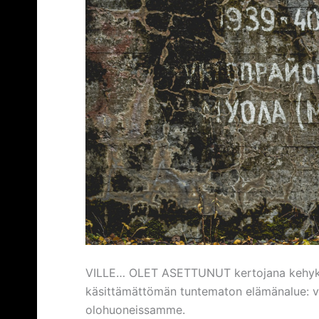
VILLE… OLET ASETTUNUT kertojana kehyksee
käsittämättömän tuntematon elämänalue: va
olohuoneissamme.