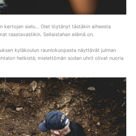
n kertojan sielu… Olet löytänyt tästäkin aiheesta
at raastavastikin. Sellaistahan elämä on.
uksen kyläkoulun rauniokuopasta näyttävät julman
htalon hetkistä; mielettömän sodan uhrit olivat nuoria