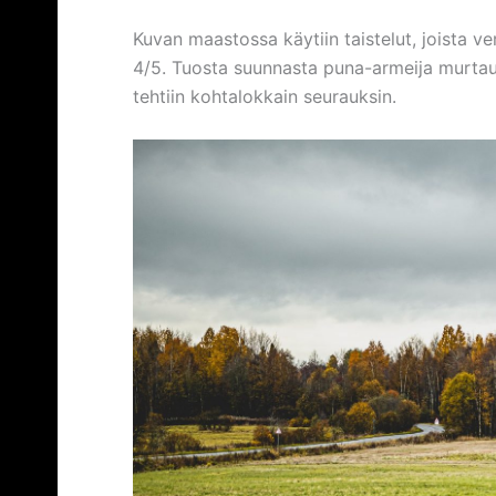
Kuvan maastossa käytiin taistelut, joista ve
4/5. Tuosta suunnasta puna-armeija murtau
tehtiin kohtalokkain seurauksin.