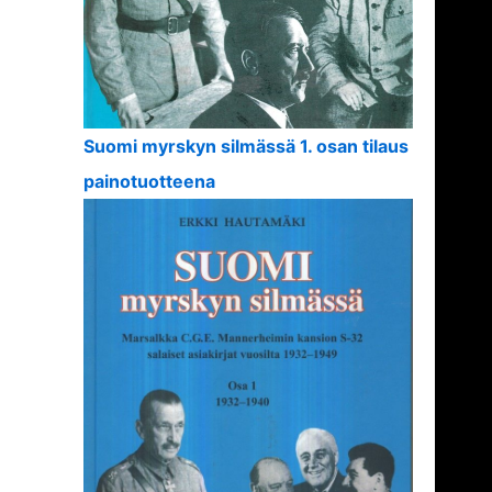
Suomi myrskyn silmässä 1. osan tilaus
painotuotteena