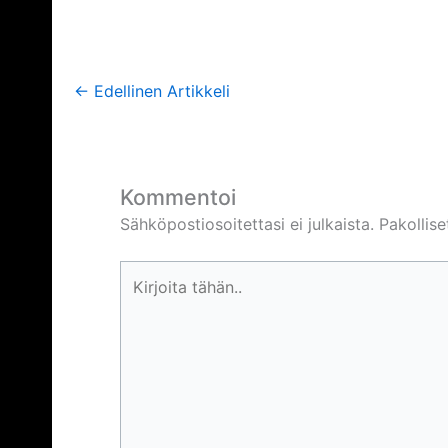
←
Edellinen Artikkeli
Kommentoi
Sähköpostiosoitettasi ei julkaista.
Pakollis
Kirjoita
tähän..