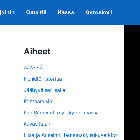
joihin
Oma tili
Kassa
Ostoskori
Aiheet
AJASSA
Henkilöhistoriaa .
Jäähyväiset isälle
Kohtaamisia
Kun Suomi oli myrskyn silmässä
kuvasiltaan
Liisa ja Anselmi Hautamäki, sukuverkko