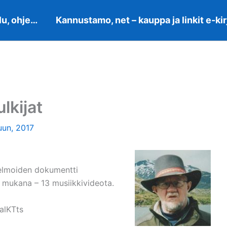
lu, ohje…
Kannustamo, net – kauppa ja linkit e-kir
lkijat
uun, 2017
nelmoiden dokumentti
 mukana – 13 musiikkivideota.
alKTts