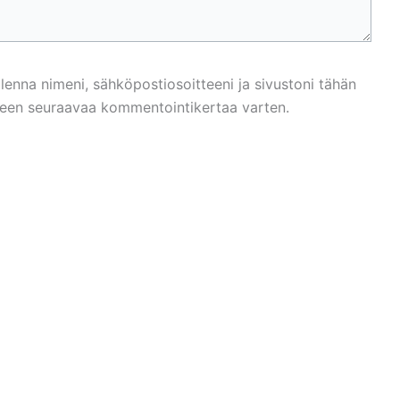
llenna nimeni, sähköpostiosoitteeni ja sivustoni tähän
een seuraavaa kommentointikertaa varten.