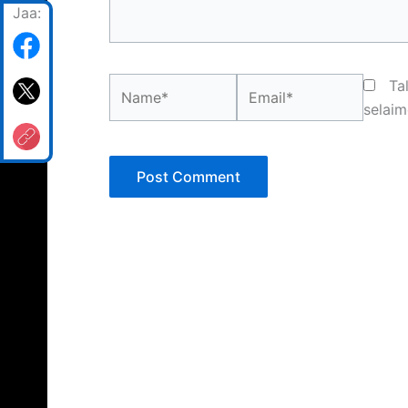
Jaa:
Name*
Email*
Ta
selaim