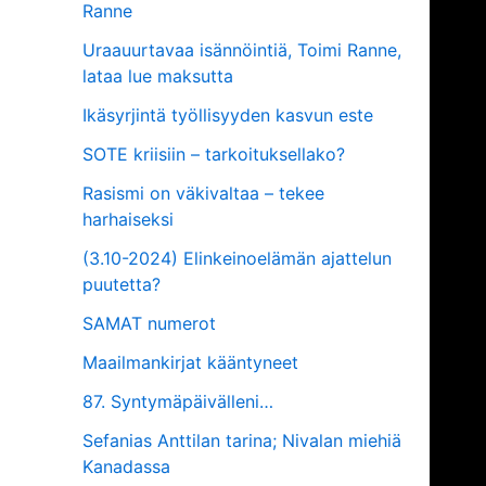
Ranne
Uraauurtavaa isännöintiä, Toimi Ranne,
lataa lue maksutta
Ikäsyrjintä työllisyyden kasvun este
SOTE kriisiin – tarkoituksellako?
Rasismi on väkivaltaa – tekee
harhaiseksi
(3.10-2024) Elinkeinoelämän ajattelun
puutetta?
SAMAT numerot
Maailmankirjat kääntyneet
87. Syntymäpäivälleni…
Sefanias Anttilan tarina; Nivalan miehiä
Kanadassa