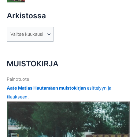
Arkistossa
A
r
k
i
MUISTOKIRJA
s
t
Painotuote
o
Aate Matias Hautamäen muistokirjan
esittelyyn ja
s
tilaukseen.
s
a