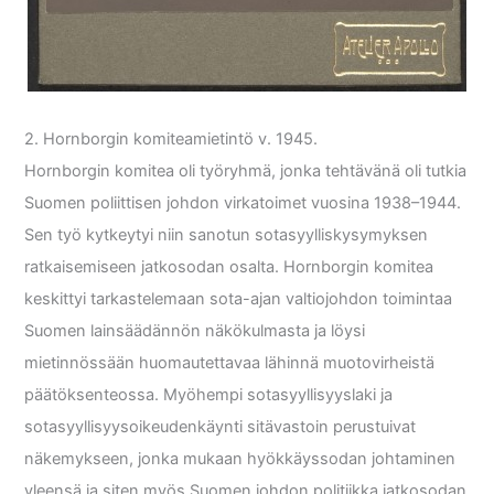
2. Hornborgin komiteamietintö v. 1945.
Hornborgin komitea oli työryhmä, jonka tehtävänä oli tutkia
Suomen poliittisen johdon virkatoimet vuosina 1938–1944.
Sen työ kytkeytyi niin sanotun sotasyylliskysymyksen
ratkaisemiseen jatkosodan osalta. Hornborgin komitea
keskittyi tarkastelemaan sota-ajan valtiojohdon toimintaa
Suomen lainsäädännön näkökulmasta ja löysi
mietinnössään huomautettavaa lähinnä muotovirheistä
päätöksenteossa. Myöhempi sotasyyllisyyslaki ja
sotasyyllisyysoikeudenkäynti sitävastoin perustuivat
näkemykseen, jonka mukaan hyökkäyssodan johtaminen
yleensä ja siten myös Suomen johdon politiikka jatkosodan