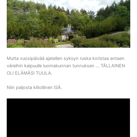
Mutta vuosipäivää ajatellen syksyn ruska koristaa antaen
väreihin kaipuulle luomakunnan tunnuksen … TÄLLAINEN
OLI ELÄMÄSI TUULA.
Niin paljosta kiitollinen ISÄ.