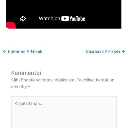
←
Edellinen Artikkeli
Seuraava Artikkeli
→
Kommentoi
Sähköpostiosoitettasi ei julkaista.
Pakolliset kentät on
merkitty
*
Kirjoita
tähän..