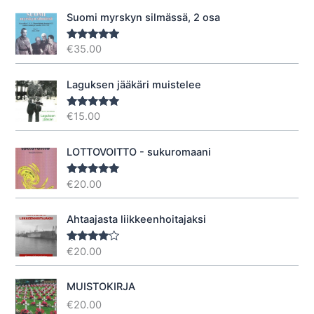
Suomi myrskyn silmässä, 2 osa
€
35.00
Arvostelu
tuotteesta:
5.00
/ 5
Laguksen jääkäri muistelee
€
15.00
Arvostelu
tuotteesta:
5.00
/ 5
LOTTOVOITTO - sukuromaani
€
20.00
Arvostelu
tuotteesta:
5.00
/ 5
Ahtaajasta liikkeenhoitajaksi
€
20.00
Arvostel
u
tuotteesta
:
4.40
/ 5
MUISTOKIRJA
€
20.00