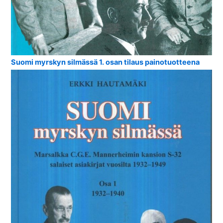
Suomi myrskyn silmässä 1. osan tilaus painotuotteena