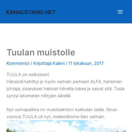
Siirry
sisältöön
KANNUSTAMO.NET
Tuulan muistolle
Kommentoi
/ Kirjoittaja
Kalevi
/
11 lokakuun, 2017
TUULA on esikoiseni.
Hänestä kehittyi jo hyvin varhain perheen ALFA, henkinen
johtaja; sisarukset hakivat hänelta tukea ja saivat sitä. Tuula
syntyi latomeren niittyjen äärellä
Nyt uurnapaikka on muistolehdon kukkulan laella. Sinun
vuorosi TUULA oli nyt, mielestämme liian varhain.