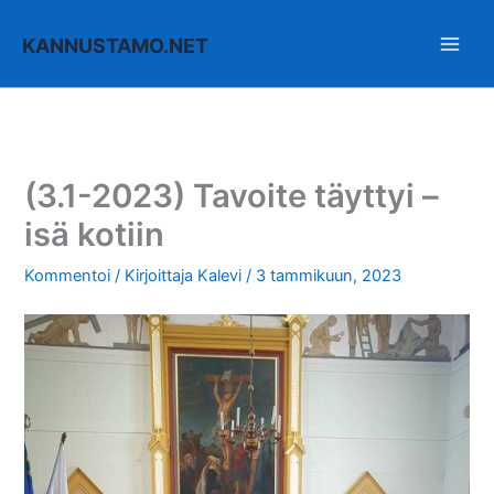
Siirry
sisältöön
KANNUSTAMO.NET
(3.1-2023) Tavoite täyttyi –
isä kotiin
Kommentoi
/ Kirjoittaja
Kalevi
/
3 tammikuun, 2023