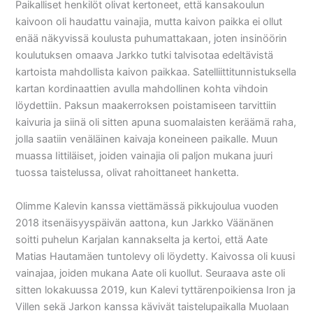
Paikalliset henkilöt olivat kertoneet, että kansakoulun
kaivoon oli haudattu vainajia, mutta kaivon paikka ei ollut
enää näkyvissä koulusta puhumattakaan, joten insinöörin
koulutuksen omaava Jarkko tutki talvisotaa edeltävistä
kartoista mahdollista kaivon paikkaa. Satelliittitunnistuksella
kartan kordinaattien avulla mahdollinen kohta vihdoin
löydettiin. Paksun maakerroksen poistamiseen tarvittiin
kaivuria ja siinä oli sitten apuna suomalaisten keräämä raha,
jolla saatiin venäläinen kaivaja koneineen paikalle. Muun
muassa Iittiläiset, joiden vainajia oli paljon mukana juuri
tuossa taistelussa, olivat rahoittaneet hanketta.
Olimme Kalevin kanssa viettämässä pikkujoulua vuoden
2018 itsenäisyyspäivän aattona, kun Jarkko Väänänen
soitti puhelun Karjalan kannakselta ja kertoi, että Aate
Matias Hautamäen tuntolevy oli löydetty. Kaivossa oli kuusi
vainajaa, joiden mukana Aate oli kuollut. Seuraava aste oli
sitten lokakuussa 2019, kun Kalevi tyttärenpoikiensa Iron ja
Villen sekä Jarkon kanssa kävivät taistelupaikalla Muolaan