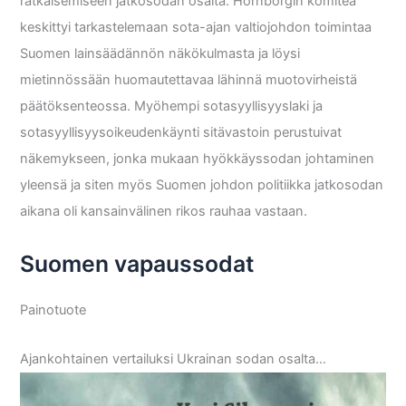
ratkaisemiseen jatkosodan osalta. Hornborgin komitea
keskittyi tarkastelemaan sota-ajan valtiojohdon toimintaa
Suomen lainsäädännön näkökulmasta ja löysi
mietinnössään huomautettavaa lähinnä muotovirheistä
päätöksenteossa. Myöhempi sotasyyllisyyslaki ja
sotasyyllisyysoikeudenkäynti sitävastoin perustuivat
näkemykseen, jonka mukaan hyökkäyssodan johtaminen
yleensä ja siten myös Suomen johdon politiikka jatkosodan
aikana oli kansainvälinen rikos rauhaa vastaan.
Suomen vapaussodat
Painotuote
Ajankohtainen vertailuksi Ukrainan sodan osalta…