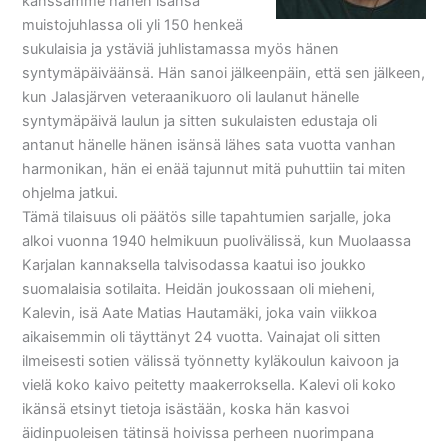
kanssamme hänen isänsä
muistojuhlassa oli yli 150 henkeä
sukulaisia ja ystäviä juhlistamassa myös hänen
syntymäpäiväänsä. Hän sanoi jälkeenpäin, että sen jälkeen,
kun Jalasjärven veteraanikuoro oli laulanut hänelle
syntymäpäivä laulun ja sitten sukulaisten edustaja oli
antanut hänelle hänen isänsä lähes sata vuotta vanhan
harmonikan, hän ei enää tajunnut mitä puhuttiin tai miten
ohjelma jatkui.
Tämä tilaisuus oli päätös sille tapahtumien sarjalle, joka
alkoi vuonna 1940 helmikuun puolivälissä, kun Muolaassa
Karjalan kannaksella talvisodassa kaatui iso joukko
suomalaisia sotilaita. Heidän joukossaan oli mieheni,
Kalevin, isä Aate Matias Hautamäki, joka vain viikkoa
aikaisemmin oli täyttänyt 24 vuotta. Vainajat oli sitten
ilmeisesti sotien välissä työnnetty kyläkoulun kaivoon ja
vielä koko kaivo peitetty maakerroksella. Kalevi oli koko
ikänsä etsinyt tietoja isästään, koska hän kasvoi
äidinpuoleisen tätinsä hoivissa perheen nuorimpana