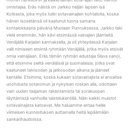
moniin henkilöihin ja kaikenlainen sota-ajan tieto vaihtoi
omistajaa. Eräs näistä on Jarkko neljän lapsen isä
Kotkasta, joka myös tutki sotavainajien kohtaloita, koska
hänen isosetänsä oli kaatunut tuona samana
kohtalokkaana päivänä Muolaan Punnuksessa. Jarkko teki
vielä enemmän, hän kävi etsimässä vainajien jäänteitä
Venäjällä Karjalan kannaksella, ja oli yhteydessä Karjalan
valli nimiseen etsintä ryhmään Venäjällä, jotka myös etsivät
omia vainajiaan. Eräs tämän ryhmän edustaja Slava sanoi,
että etsimme sieltä venäläisiä ja suomalaisia, jotka ovat
kaatuneet talvisodan ja jatkosodan aikana ja jääneet
kentälle. Etsimme, koska kukaan sotavainajista ei ansaitse
unohdusta sotaromun ja nykyisen roskan alla, odottaen
vain uuden taajaman rakentamista tai sorakuopan
täyttämistä vanhoilla taistelukentillä. Näin kaikki muistot
sotavainajista katoavat. Me haluamme antaa heille
viimeisen kunnioituksen auttamalla heitä lepäämään
sankarihaudoissa.