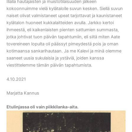
Illalla hautajaisten ja muistotilaisuuden jälkeen
kokoonnuimme vielä kylätalolle suvun kesken. Siellä suvun
naiset olivat valmistaneet upeat tarjottavat ja kaunistaneet
kylätalon huoneet kukkalaitteiden avulla. Jarkko kertoi
ihmeestä, eli kaikenlaisten pienten sattumien summasta,
jotka johtivat tuon päivän tapahtumiin, eli siitä miten Aate
tovereineen lopulta oli päässyt pimeydestä pois ja oman
kotimaansa sankarihautaan. Ja me Kalevi ja minä olemme
saaneet uusia sukulaisia ja ystäviä, joiden kanssa
viestittelemme tämän päivän tapahtumista.
4.10.2021
Marjatta Kannus
Etulinjassa oli vain piikkilanka-aita.