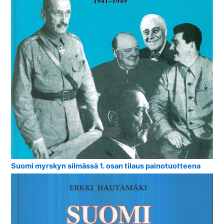
Suomi myrskyn silmässä 1. osan tilaus painotuotteena