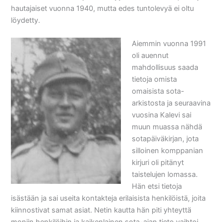
hautajaiset vuonna 1940, mutta edes tuntolevyä ei oltu
löydetty.
Aiemmin vuonna 1991
oli auennut
mahdollisuus saada
tietoja omista
omaisista sota-
arkistosta ja seuraavina
vuosina Kalevi sai
muun muassa nähdä
sotapäiväkirjan, jota
silloinen komppanian
kirjuri oli pitänyt
taistelujen lomassa.
Hän etsi tietoja
isästään ja sai useita kontakteja erilaisista henkilöistä, joita
kiinnostivat samat asiat. Netin kautta hän piti yhteyttä