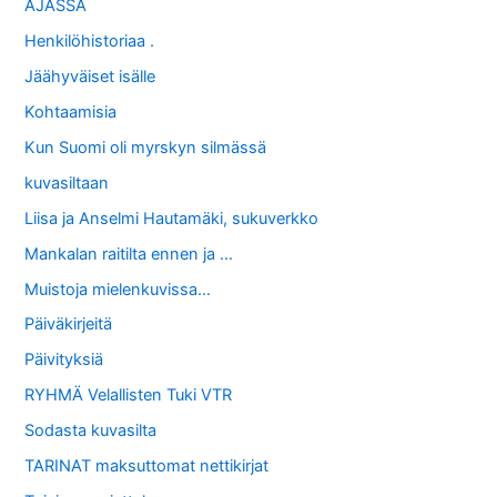
AJASSA
Henkilöhistoriaa .
Jäähyväiset isälle
Kohtaamisia
Kun Suomi oli myrskyn silmässä
kuvasiltaan
Liisa ja Anselmi Hautamäki, sukuverkko
Mankalan raitilta ennen ja …
Muistoja mielenkuvissa…
Päiväkirjeitä
Päivityksiä
RYHMÄ Velallisten Tuki VTR
Sodasta kuvasilta
TARINAT maksuttomat nettikirjat