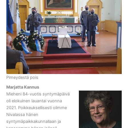
Pimeydestä pois
Marjatta Kannus
Mieheni 84-vuotis syntymäpäivä
oli elokuinen lauantai vuonna
2021. Poikkeuksellisesti olimme
Nivalassa hänen
syntymäpaikkakunnallaan ja