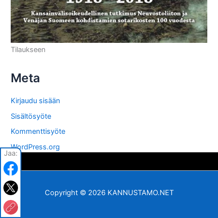
Tilaukseen
Meta
Kirjaudu sisään
Sisältösyöte
Kommenttisyöte
WordPress.org
Jaa:
Copyright © 2026 KANNUSTAMO.NET