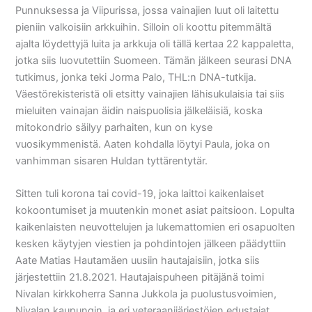
Punnuksessa ja Viipurissa, jossa vainajien luut oli laitettu
pieniin valkoisiin arkkuihin. Silloin oli koottu pitemmältä
ajalta löydettyjä luita ja arkkuja oli tällä kertaa 22 kappaletta,
jotka siis luovutettiin Suomeen. Tämän jälkeen seurasi DNA
tutkimus, jonka teki Jorma Palo, THL:n DNA-tutkija.
Väestörekisteristä oli etsitty vainajien lähisukulaisia tai siis
mieluiten vainajan äidin naispuolisia jälkeläisiä, koska
mitokondrio säilyy parhaiten, kun on kyse
vuosikymmenistä. Aaten kohdalla löytyi Paula, joka on
vanhimman sisaren Huldan tyttärentytär.
Sitten tuli korona tai covid-19, joka laittoi kaikenlaiset
kokoontumiset ja muutenkin monet asiat paitsioon. Lopulta
kaikenlaisten neuvottelujen ja lukemattomien eri osapuolten
kesken käytyjen viestien ja pohdintojen jälkeen päädyttiin
Aate Matias Hautamäen uusiin hautajaisiin, jotka siis
järjestettiin 21.8.2021. Hautajaispuheen pitäjänä toimi
Nivalan kirkkoherra Sanna Jukkola ja puolustusvoimien,
Nivalan kaupungin, ja eri veteraanijärjestöjen edustajat