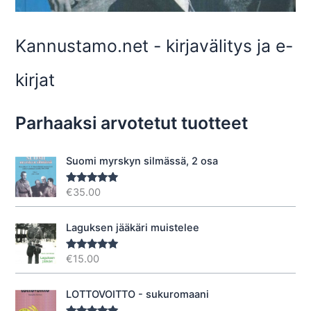
Kannustamo.net - kirjavälitys ja e-
kirjat
Parhaaksi arvotetut tuotteet
Suomi myrskyn silmässä, 2 osa
€
35.00
Arvostelu
tuotteesta:
5.00
/ 5
Laguksen jääkäri muistelee
€
15.00
Arvostelu
tuotteesta:
5.00
/ 5
LOTTOVOITTO - sukuromaani