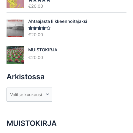
€
20.00
Arvostelu
tuotteesta:
5.00
/ 5
Ahtaajasta liikkeenhoitajaksi
€
20.00
Arvostel
u
tuotteesta
:
4.40
/ 5
MUISTOKIRJA
€
20.00
Arkistossa
A
r
k
i
MUISTOKIRJA
s