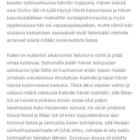
kuuden tyttöserkkunsa hännän huippuna. Hänen isänsä
sisar Elviira-täti oli kyllä käynyt häntä katsomassa ja hänen
kasvatusäidilleen maksettiin sotalapsikorvausta ja myös
oppikoulussa hän sai vapaaoppilaspaikan, mutta nämä isän
sodassa kaatumisen seuraukset eivät tietenkään miehelle
antaneet isästä mitään konkreettista tietoa.
Kalevi on kuitenkin aikamoinen tietokone nörtti ja pitää
omaa kotisivua. Sattumalta erään hänen isänpuolen
serkkunsa tytär Riitta oli huomannut erään toisen heidän
yhteisen sukulaisensa ilmoituksen Kaleville ja tajusi hänet
isänsä kadonneeksi serkuksi. Tästä alkoi viestien vaihto ja
valtava määrä valokuvia Kaleville hänen isästään, sillä Riitan
isä oli nuorena poikana ennen sotaa ollut paljon
tekemisissä Aate Hautamäen kanssa. He olivat yhdessä
töissä Iitissä ja Riitan isä oli koko loppuelämänsä ajan
toivonut tietoa ja varmuutta Aaten kohtalosta, sillä Nivalan
sankarihautausmaalla oli tyhjä arkku, vainajaa ei oltu saatu
kotimaahan taistelun jälkeen. Syyskuun alussa oli pidetty