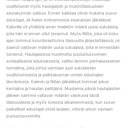
osallistuivat myös hautajaisiin ja muistotilaisuuteen
seurakunnan salissa. Ennen kaikkea olivat mukana suvun
edustajat, eli Aaten kolmentoista sisaruksen jälkeläiset.
Kalevilla oli yhtäkkiä aivan mieletön määrä uusia sukulaisia,
joita hän ei ennen ollut tavannut. Myös Riitta, joka oli koko
ajan toiminut koordinaattorina tilaisuutta järjestettäessä, oli
saanut valtavan määrän uusia sukulaisia, joita ei ennestään
tuntenut. Hautajaisissa huolimatta puolustusvoimien
sotilaallisesta edustuksesta, vallitsi lämmin perhekeskeinen
tunnelma, joka johtui varmaan juuri sukulaisten
osallistumisesta ja paikkakunnan omien edustajien
läsnäolosta. Kalevin ja Riitan jälkeläiset toimivat arkun
kantajina ja haudan peittäjinä. Muutamia päiviä hautajaisten
jälkeen saimme valtavan määrän valokuvia tästä
tilaisuudesta ja myös toisesta aikaisemmasta, kun suvun
paikalliset edustajat virsiä laulaen, ottivat arkun vastaan
puolustusvoimilta.