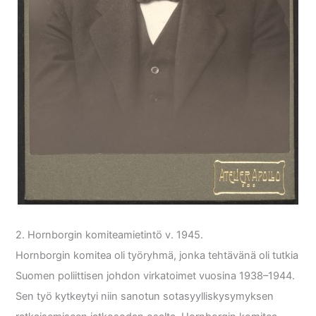
2. Hornborgin komiteamietintö v. 1945.
Hornborgin komitea oli työryhmä, jonka tehtävänä oli tutkia
Suomen poliittisen johdon virkatoimet vuosina 1938–1944.
Sen työ kytkeytyi niin sanotun sotasyylliskysymyksen