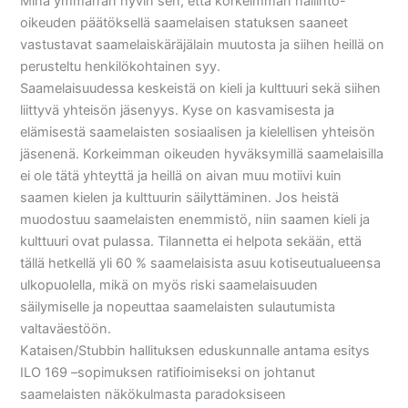
Minä ymmärrän hyvin sen, että korkeimman hallinto-
oikeuden päätöksellä saamelaisen statuksen saaneet
vastustavat saamelaiskäräjälain muutosta ja siihen heillä on
perusteltu henkilökohtainen syy.
Saamelaisuudessa keskeistä on kieli ja kulttuuri sekä siihen
liittyvä yhteisön jäsenyys. Kyse on kasvamisesta ja
elämisestä saamelaisten sosiaalisen ja kielellisen yhteisön
jäsenenä. Korkeimman oikeuden hyväksymillä saamelaisilla
ei ole tätä yhteyttä ja heillä on aivan muu motiivi kuin
saamen kielen ja kulttuurin säilyttäminen. Jos heistä
muodostuu saamelaisten enemmistö, niin saamen kieli ja
kulttuuri ovat pulassa. Tilannetta ei helpota sekään, että
tällä hetkellä yli 60 % saamelaisista asuu kotiseutualueensa
ulkopuolella, mikä on myös riski saamelaisuuden
säilymiselle ja nopeuttaa saamelaisten sulautumista
valtaväestöön.
Kataisen/Stubbin hallituksen eduskunnalle antama esitys
ILO 169 –sopimuksen ratifioimiseksi on johtanut
saamelaisten näkökulmasta paradoksiseen