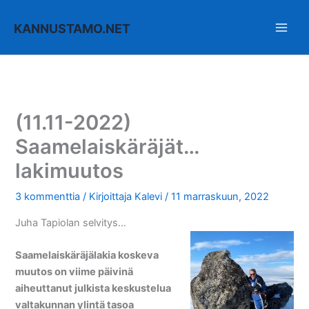
Siirry
sisältöön
KANNUSTAMO.NET
(11.11-2022)
Saamelaiskäräjät…
lakimuutos
3 kommenttia
/ Kirjoittaja
Kalevi
/
11 marraskuun, 2022
Juha Tapiolan selvitys…
Saamelaiskäräjälakia koskeva
muutos on viime päivinä
aiheuttanut julkista keskustelua
valtakunnan ylintä tasoa