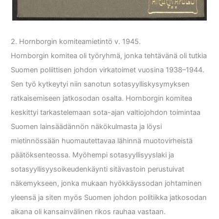
2. Hornborgin komiteamietintö v. 1945.
Hornborgin komitea oli työryhmä, jonka tehtävänä oli tutkia
Suomen poliittisen johdon virkatoimet vuosina 1938–1944.
Sen työ kytkeytyi niin sanotun sotasyylliskysymyksen
ratkaisemiseen jatkosodan osalta. Hornborgin komitea
keskittyi tarkastelemaan sota-ajan valtiojohdon toimintaa
Suomen lainsäädännön näkökulmasta ja löysi
mietinnössään huomautettavaa lähinnä muotovirheistä
päätöksenteossa. Myöhempi sotasyyllisyyslaki ja
sotasyyllisyysoikeudenkäynti sitävastoin perustuivat
näkemykseen, jonka mukaan hyökkäyssodan johtaminen
yleensä ja siten myös Suomen johdon politiikka jatkosodan
aikana oli kansainvälinen rikos rauhaa vastaan.