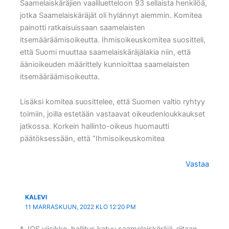
Saamelaiskäräjien vaaliluetteloon 93 sellaista henkilöä,
jotka Saamelaiskäräjät oli hylännyt aiemmin. Komitea
painotti ratkaisuissaan saamelaisten
itsemääräämisoikeutta. Ihmisoikeuskomitea suositteli,
että Suomi muuttaa saamelaiskäräjälakia niin, että
äänioikeuden määrittely kunnioittaa saamelaisten
itsemääräämisoikeutta.
Lisäksi komitea suosittelee, että Suomen valtio ryhtyy
toimiin, joilla estetään vastaavat oikeudenloukkaukset
jatkossa. Korkein hallinto-oikeus huomautti
päätöksessään, että ”Ihmisoikeuskomitea
Vastaa
KALEVI
11 MARRASKUUN, 2022 KLO 12:20 PM