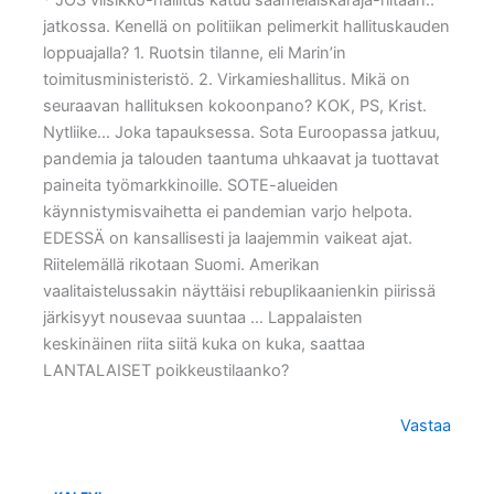
* JOS viisikko-hallitus katuu saamelaiskäräjä-riitaan..
jatkossa. Kenellä on politiikan pelimerkit hallituskauden
loppuajalla? 1. Ruotsin tilanne, eli Marin’in
toimitusministeristö. 2. Virkamieshallitus. Mikä on
seuraavan hallituksen kokoonpano? KOK, PS, Krist.
Nytliike… Joka tapauksessa. Sota Euroopassa jatkuu,
pandemia ja talouden taantuma uhkaavat ja tuottavat
paineita työmarkkinoille. SOTE-alueiden
käynnistymisvaihetta ei pandemian varjo helpota.
EDESSÄ on kansallisesti ja laajemmin vaikeat ajat.
Riitelemällä rikotaan Suomi. Amerikan
vaalitaistelussakin näyttäisi rebuplikaanienkin piirissä
järkisyyt nousevaa suuntaa … Lappalaisten
keskinäinen riita siitä kuka on kuka, saattaa
LANTALAISET poikkeustilaanko?
Vastaa