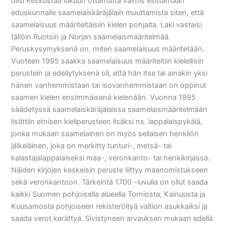
olisi Keskustaa lukuun ottamatta valmis esittämään
eduskunnalle saamelaiskäräjälain muuttamista siten, että
saamelaisuus määriteltäisiin kielen pohjalta. Laki vastaisi
tällöin Ruotsin ja Norjan saamelaismääritelmää.
Peruskysymyksenä on, miten saamelaisuus määritetään.
Vuoteen 1995 saakka saamelaisuus määriteltiin kielellisin
perustein ja edellytyksenä oli, että hän itse tai ainakin yksi
hänen vanhemmistaan tai isovanhemmistaan on oppinut
saamen kielen ensimmäisenä kielenään. Vuonna 1995
säädetyssä saamelaiskäräjälaissa saamelaismääritelmään
lisättiin etnisen kieliperusteen lisäksi ns. lappalaispykälä,
jonka mukaan saamelainen on myös sellaisen henkilön
jälkeläinen, joka on merkitty tunturi-, metsä- tai
kalastajalappalaiseksi maa-, veronkanto- tai henkikirjassa.
Näiden kirjojen keskeisin peruste liittyy maanomistukseen
sekä veronkantoon. Tärkeintä 1700 -luvulla on ollut saada
kaikki Suomen pohjoisella alueella Torniosta, Kainuusta ja
Kuusamosta pohjoiseen rekisteröityä valtion asukkaiksi ja
saada verot kerättyä. Sivistyneen arvauksen mukaan edellä