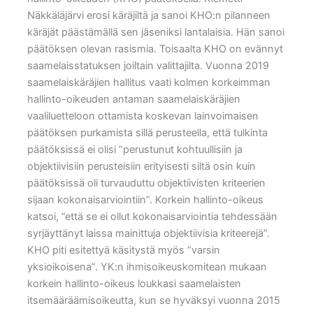
Näkkäläjärvi erosi käräjiltä ja sanoi KHO:n pilanneen
käräjät päästämällä sen jäseniksi lantalaisia. Hän sanoi
päätöksen olevan rasismia. Toisaalta KHO on evännyt
saamelaisstatuksen joiltain valittajilta. Vuonna 2019
saamelaiskäräjien hallitus vaati kolmen korkeimman
hallinto-oikeuden antaman saamelaiskäräjien
vaaliluetteloon ottamista koskevan lainvoimaisen
päätöksen purkamista sillä perusteella, että tulkinta
päätöksissä ei olisi ”perustunut kohtuullisiin ja
objektiivisiin perusteisiin erityisesti siltä osin kuin
päätöksissä oli turvauduttu objektiivisten kriteerien
sijaan kokonaisarviointiin”. Korkein hallinto-oikeus
katsoi, ”että se ei ollut kokonaisarviointia tehdessään
syrjäyttänyt laissa mainittuja objektiivisia kriteerejä”.
KHO piti esitettyä käsitystä myös ”varsin
yksioikoisena”. YK:n ihmisoikeuskomitean mukaan
korkein hallinto-oikeus loukkasi saamelaisten
itsemääräämisoikeutta, kun se hyväksyi vuonna 2015