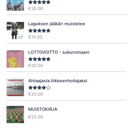
€
35.00
Arvostelu
tuotteesta:
5.00
/ 5
Laguksen jääkäri muistelee
€
15.00
Arvostelu
tuotteesta:
5.00
/ 5
LOTTOVOITTO - sukuromaani
€
20.00
Arvostelu
tuotteesta:
5.00
/ 5
Ahtaajasta liikkeenhoitajaksi
€
20.00
Arvostel
u
tuotteesta
:
4.40
/ 5
MUISTOKIRJA
€
20.00