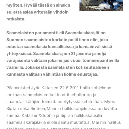
myöten. Hyvää tässä on ainakin
se, että asiaa yritetään vihdoin
ratkaista.
Saamelaisten parlamentti eli Saamelaiskäräjät on
Suomen saamelaisten korkein poliittinen elin, joka
edustaa saamelaisia kansallisissa ja kansainvälisissä
yhteyksissä. Saamelaiskäräjien 21 jäsentä ja neljä
varajäsentä valitaan joka neljäs vuosi toimeenpantavilla
vaaleilla. Jokaisesta saamelaisten kotiseutualueen
kunnasta valitaan vähintään kolme edustajaa.
Pääministeri Jyrki Kataisen 22.6.2011 hallitusohjelman
mukaan saamelaisten kulttuuri-itsehallinnon ja
saamelaiskäräjien toimintaedellytyksiä kehitetään. Myös
Sipilän sekä Rinteen/Marinin hallitusohjelmissa on luvattu
samaa. Kataisen/Stubbin ja Sipilän hallituskausilla
saamelaiskäräjälakia ei ole saatu muutettua. Marinin hallitus