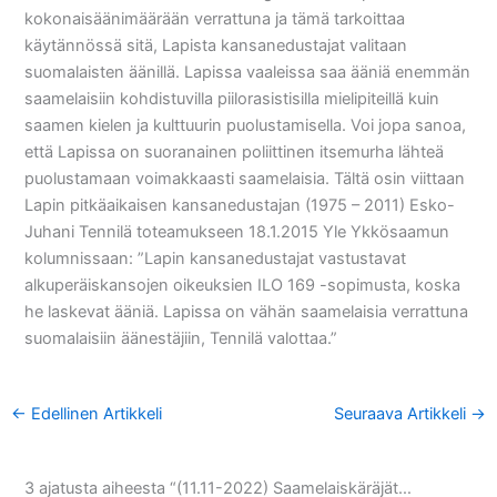
kokonaisäänimäärään verrattuna ja tämä tarkoittaa
käytännössä sitä, Lapista kansanedustajat valitaan
suomalaisten äänillä. Lapissa vaaleissa saa ääniä enemmän
saamelaisiin kohdistuvilla piilorasistisilla mielipiteillä kuin
saamen kielen ja kulttuurin puolustamisella. Voi jopa sanoa,
että Lapissa on suoranainen poliittinen itsemurha lähteä
puolustamaan voimakkaasti saamelaisia. Tältä osin viittaan
Lapin pitkäaikaisen kansanedustajan (1975 – 2011) Esko-
Juhani Tennilä toteamukseen 18.1.2015 Yle Ykkösaamun
kolumnissaan: ”Lapin kansanedustajat vastustavat
alkuperäiskansojen oikeuksien ILO 169 -sopimusta, koska
he laskevat ääniä. Lapissa on vähän saamelaisia verrattuna
suomalaisiin äänestäjiin, Tennilä valottaa.”
←
Edellinen Artikkeli
Seuraava Artikkeli
→
3 ajatusta aiheesta “(11.11-2022) Saamelaiskäräjät…