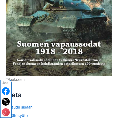
Tilaukseen
Jaa:
Meta
Kirjaudu sisään
Sisältösyöte