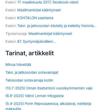
Kalevi
:
17. maaliskuuta 2017, facebook-viesti
Kalevi
:
Maailmankirjat kääntyneet
Kalevi
:
KOHTALON saartama
Kalevi
:
Talvi- ja jatkosodan kiistelty ja kielletty historia…
Tiputanssaja
:
Maailmankirjat kääntyneet
Kalevi
:
87. Syntymäpäivälleni…
Tarinat, artikkelit
Minua hävettää
Talvi. ja jatkosodan sotavainajat
Talvisodan sotavainaja kotiin
(10.7-2025) Oman itsetuntoni vuosikymmenten vaje
(8.8-2025) Väinö Linnan trilogiasta
(5.4-2025) Porin Reposaaressa, alkutaival, nettikirja
maksutta