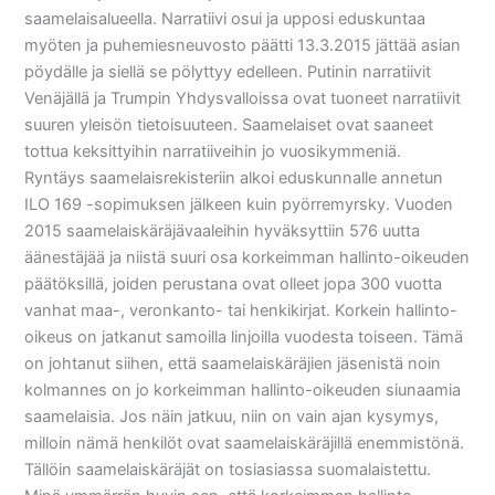
saamelaisalueella. Narratiivi osui ja upposi eduskuntaa
myöten ja puhemiesneuvosto päätti 13.3.2015 jättää asian
pöydälle ja siellä se pölyttyy edelleen. Putinin narratiivit
Venäjällä ja Trumpin Yhdysvalloissa ovat tuoneet narratiivit
suuren yleisön tietoisuuteen. Saamelaiset ovat saaneet
tottua keksittyihin narratiiveihin jo vuosikymmeniä.
Ryntäys saamelaisrekisteriin alkoi eduskunnalle annetun
ILO 169 -sopimuksen jälkeen kuin pyörremyrsky. Vuoden
2015 saamelaiskäräjävaaleihin hyväksyttiin 576 uutta
äänestäjää ja niistä suuri osa korkeimman hallinto-oikeuden
päätöksillä, joiden perustana ovat olleet jopa 300 vuotta
vanhat maa-, veronkanto- tai henkikirjat. Korkein hallinto-
oikeus on jatkanut samoilla linjoilla vuodesta toiseen. Tämä
on johtanut siihen, että saamelaiskäräjien jäsenistä noin
kolmannes on jo korkeimman hallinto-oikeuden siunaamia
saamelaisia. Jos näin jatkuu, niin on vain ajan kysymys,
milloin nämä henkilöt ovat saamelaiskäräjillä enemmistönä.
Tällöin saamelaiskäräjät on tosiasiassa suomalaistettu.