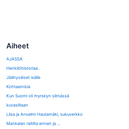
Aiheet
AJASSA
Henkilöhistoriaa .
Jäähyväiset isälle
Kohtaamisia
Kun Suomi oli myrskyn silmässä
kuvasiltaan
Liisa ja Anselmi Hautamäki, sukuverkko
Mankalan raitilta ennen ja …