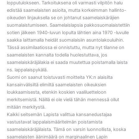
lopputulokseen. Tarkoituksena oli varmasti vilpitön halu
edistää saamelaisten asioita, mutta korkeimman hallinto-
oikeuden linjauksella se on johtanut saamelaiskäräjien
suomalaistumiseen. Saamelaislapsia pakkosuomalaistettiin
sotien jälkeen 1940-luvun lopulta lähtien aina 1970 -luvulle
saakka laittamalla heidät suomalaisiin asuntolakouluihin.
Tässä assimilaatiossa ei onnistuttu, mutta nyt tilanne on
saamelaisten kannalta todella huolestuttava, jos
saamelaiskäräjälakia ei saada muutettua poistamalla laista
ns. lappalaispykälä.
Suomi on saanut toistuvasti moitteita YK:n alaisilta
kansainvälisiltä elimiltä saamelaisten oikeuksien
loukkaamisesta, etenkin koskien vaaliluetteloon
merkitsemistä. Näillä ei ole vielä tähän mennessä ollut
mitään merkitystä.
Kaikki seitsemän Lapista valittua kansanedustajaa
vastustavat lappalaismääritelmän poistamista
saamelaiskäräjälaista. Tämä on varsin luonnollista, koska
saamelaisten äänimäärä on marginaalinen Lapin