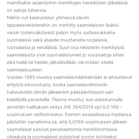
mainittuihin asiakirjoihin merkittyjen henkilöiden jälkeläisiä
on satoja tuhansia.
Näihin nyt keskustelun ytimessä oleviin
lappalaisrekistereihin on merkitty saamelaisten lisäksi
varsin todennäköisesti paljon myös uudisasukkaina
suomalaisia sekä alueelle muuttaneita norjalaisia,
ruotsalaisia ja venäläisiä. Suuri osa rekisteriin merkityistä
saamelaisista ovat suomalaistuneet jo vuosisatoja sitten
eikä heillä tai heidän jälkeläisillään ole mitään siteitä
saamelaisuuteen.
Vuoden 1995 muutos saamelaismääritelmään ei aiheuttanut
erityistä kiinnostusta, koska saamelaisrekisteriin
hakeuduttiin tämän jälkeenkin pääsääntöisesti vain
kielellisillä perusteilla. Tilanne muuttui, kun eduskunnalle
annettiin hallituksen esitys (HE 264/2014 vp) ILO 169 –
sopimuksen ratifioimiseksi. Etenkin sosiaalisessa mediassa
julistettiin narratiivina se, että ILO169-sopimuksen jälkeen
saamelaiset saisivat perusteettomia henkilökohtaisia
oikeuksia ja suomalaiset joutuisivat sorron kohteeksi