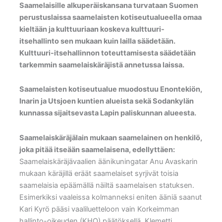
Saamelaisille alkuperäiskansana turvataan Suomen
perustuslaissa saamelaisten kotiseutualueella omaa
kieltään ja kulttuuriaan koskeva kulttuuri-
itsehallinto sen mukaan kuin lailla säädetään.
Kulttuuri-itsehallinnon toteuttamisesta säädetään
tarkemmin saamelaiskäräjistä annetussa laissa.
Saamelaisten kotiseutualue muodostuu Enontekiön,
Inarin ja Utsjoen kuntien alueista sekä Sodankylän
kunnassa sijaitsevasta Lapin paliskunnan alueesta.
Saamelaiskäräjälain mukaan saamelainen on henkilö,
joka pitää itseään saamelaisena, edellyttäen:
Saamelaiskäräjävaalien äänikuningatar Anu Avaskarin
mukaan käräjillä eräät saamelaiset syrjivät toisia
saamelaisia epäämällä näiltä saamelaisen statuksen.
Esimerkiksi vaaleissa kolmanneksi eniten ääniä saanut
Kari Kyrö pääsi vaaliluetteloon vain Korkeimman
hallinto-oikeuden (KHO) päätöksellä. Klemetti