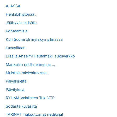
AJASSA
Henkilöhistoriaa .
Jäähyväiset isälle
Kohtaamisia
Kun Suomi oli myrskyn silmässä
kuvasiltaan
Liisa ja Anselmi Hautamäki, sukuverkko
Mankalan raitilta ennen ja …
Muistoja mielenkuvissa…
Päiväkirjeitä
Päivityksiä
RYHMÄ Velallisten Tuki VTR
Sodasta kuvasilta
TARINAT maksuttomat nettikirjat