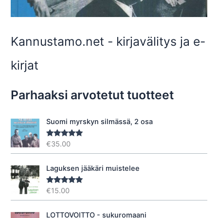
Kannustamo.net - kirjavälitys ja e-
kirjat
Parhaaksi arvotetut tuotteet
Suomi myrskyn silmässä, 2 osa
€
35.00
Arvostelu
tuotteesta:
5.00
/ 5
Laguksen jääkäri muistelee
€
15.00
Arvostelu
tuotteesta:
5.00
/ 5
LOTTOVOITTO - sukuromaani