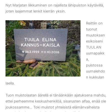
Nyt Marjatan liikkuminen on rajallista lähipuiston käytävillä,
joten laajemmat lenkit kierrän yksin.
Reittiin on
tuonut
muutoksen
esikoiseni
TUULAN
uurnapaikk
a,
puistossa
uurnalehdo
n kukkulan
laella.
Tuon muistolaatan äärellä ei tänäänkään ajatuksena mahdu,
ettei perheemme keskushenkilöä, sisarusten alfaa, enää ole
joukossamme… Toki muistot yhteisistä elämänvaiheista