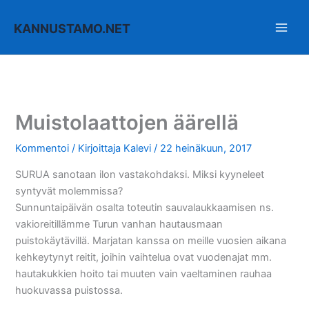
Siirry
sisältöön
KANNUSTAMO.NET
Muistolaattojen äärellä
Kommentoi
/ Kirjoittaja
Kalevi
/
22 heinäkuun, 2017
SURUA sanotaan ilon vastakohdaksi. Miksi kyyneleet
syntyvät molemmissa?
Sunnuntaipäivän osalta toteutin sauvalaukkaamisen ns.
vakioreitillämme Turun vanhan hautausmaan
puistokäytävillä. Marjatan kanssa on meille vuosien aikana
kehkeytynyt reitit, joihin vaihtelua ovat vuodenajat mm.
hautakukkien hoito tai muuten vain vaeltaminen rauhaa
huokuvassa puistossa.