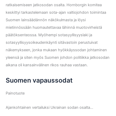
ratkaisemiseen jatkosodan osalta. Hornborgin komitea
keskittyi tarkastelemaan sota-ajan valtiojohdon toimintaa
Suomen lainsäädännön näkökulmasta ja löysi
mietinnössään huomautettavaa lähinnä muotovirheistä
päätöksenteossa. Myöhempi sotasyyllisyyslaki ja
sotasyyllisyysoikeudenkäynti sitävastoin perustuivat
näkemykseen, jonka mukaan hyökkäyssodan johtaminen
yleensä ja siten myös Suomen johdon politiikka jatkosodan
aikana oli kansainvälinen rikos rauhaa vastaan.
Suomen vapaussodat
Painotuote
Ajankohtainen vertailuksi Ukrainan sodan osalta…