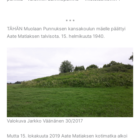
* * *
TÄHÄN Muolaan Punnuksen kansakoulun mäelle päättyi
Aate Matiaksen talvisota. 15. helmikuuta 1940.
Valokuva Jarkko Väänänen 30/2017
Mutta 15. lokakuuta 2019 Aate Matiaksen kotimatka alkoi