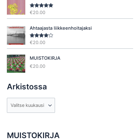
€
20.00
Arvostelu
tuotteesta:
5.00
/ 5
Ahtaajasta liikkeenhoitajaksi
€
20.00
Arvostel
u
tuotteesta
:
4.40
/ 5
MUISTOKIRJA
€
20.00
Arkistossa
A
r
k
i
MUISTOKIRJA
s