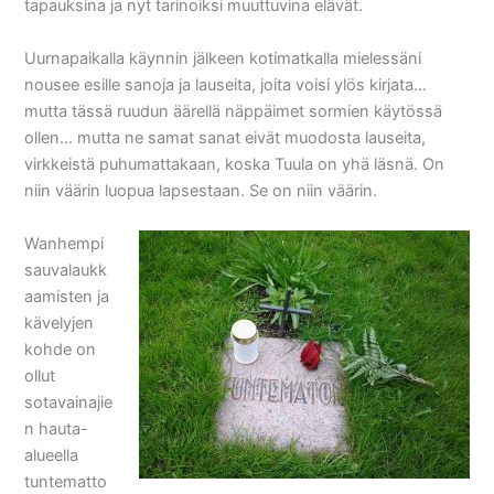
tapauksina ja nyt tarinoiksi muuttuvina elävät.
Uurnapaikalla käynnin jälkeen kotimatkalla mielessäni
nousee esille sanoja ja lauseita, joita voisi ylös kirjata…
mutta tässä ruudun äärellä näppäimet sormien käytössä
ollen… mutta ne samat sanat eivät muodosta lauseita,
virkkeistä puhumattakaan, koska Tuula on yhä läsnä. On
niin väärin luopua lapsestaan. Se on niin väärin.
Wanhempi
sauvalaukk
aamisten ja
kävelyjen
kohde on
ollut
sotavainajie
n hauta-
alueella
tuntematto