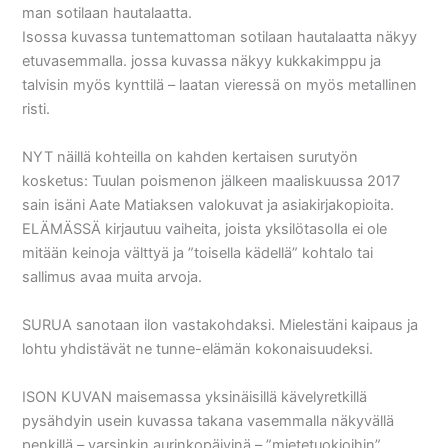
man sotilaan hautalaatta.
Isossa kuvassa tuntemattoman sotilaan hautalaatta näkyy
etuvasemmalla. jossa kuvassa näkyy kukkakimppu ja
talvisin myös kynttilä – laatan vieressä on myös metallinen
risti.
NYT näillä kohteilla on kahden kertaisen surutyön
kosketus: Tuulan poismenon jälkeen maaliskuussa 2017
sain isäni Aate Matiaksen valokuvat ja asiakirjakopioita.
ELÄMÄSSÄ kirjautuu vaiheita, joista yksilötasolla ei ole
mitään keinoja välttyä ja ”toisella kädellä” kohtalo tai
sallimus avaa muita arvoja.
SURUA sanotaan ilon vastakohdaksi. Mielestäni kaipaus ja
lohtu yhdistävät ne tunne-elämän kokonaisuudeksi.
ISON KUVAN maisemassa yksinäisillä kävelyretkillä
pysähdyin usein kuvassa takana vasemmalla näkyvällä
penkillä – varsinkin aurinkopäivinä – ”mietetuokioihin”.