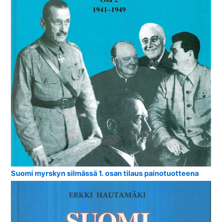
Suomi myrskyn silmässä 1. osan tilaus painotuotteena